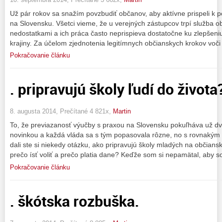
Už pár rokov sa snažím povzbudiť občanov, aby aktívne prispeli k p
na Slovensku. Všetci vieme, že u verejných zástupcov trpí služba 
nedostatkami a ich práca často neprispieva dostatočne ku zlepšeniu
krajiny. Za účelom zjednotenia legitímnych občianskych krokov voči
Pokračovanie článku
. pripravujú školy ľudí do života
8. augusta 2014, Prečítané 4 821x,
Martin
To, že previazanosť výučby s praxou na Slovensku pokuľháva už dve
novinkou a každá vláda sa s tým popasovala rôzne, no s rovnakým v
dali ste si niekedy otázku, ako pripravujú školy mladých na občians
prečo ísť voliť a prečo platia dane? Keďže som si nepamätal, aby 
Pokračovanie článku
. škótska rozbuška.