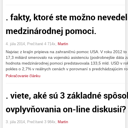
. fakty, ktoré ste možno nevedel
medzinárodnej pomoci.
4. júla 2014, Prečítané 4 714x,
Martin
Najviac z krajín pripieva na zahraničnú pomoc USA. V roku 2012 to 
17,3 miliárd smerovalo na vojenskú asistenciu (podrobnejšie dáta 
hodnota medzinárodnej pomoci predstavovala 133,5 mld. USD v rok
pokles o 2,7% v reálnych cenách v porovnaní s predchádzajúcim r
Pokračovanie článku
. viete, aké sú 3 základné spôs
ovplyvňovania on-line diskusií? 
3. júla 2014, Prečítané 3 984x,
Martin