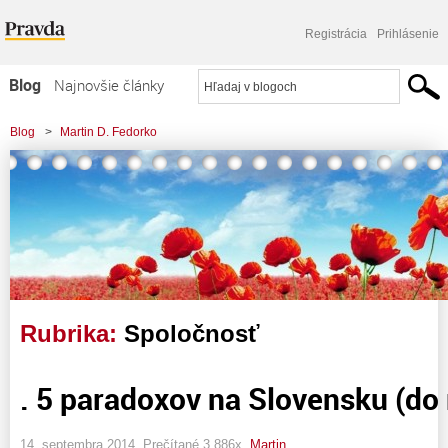
Registrácia
Prihlásenie
Blog
Najnovšie články
Najčítanejšie články
Blog
>
Martin D. Fedorko
Najkomentovanejšie články
Zoznam blogov
Komerčné blogy
Rubrika:
Spoločnosť
. 5 paradoxov na Slovensku (do
14. septembra 2014, Prečítané 3 886x,
Martin