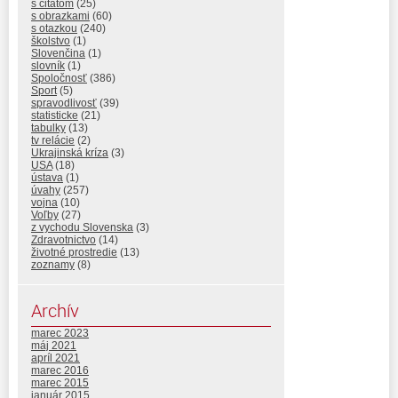
s citatom
(25)
s obrazkami
(60)
s otazkou
(240)
školstvo
(1)
Slovenčina
(1)
slovník
(1)
Spoločnosť
(386)
Sport
(5)
spravodlivosť
(39)
statisticke
(21)
tabulky
(13)
tv relácie
(2)
Ukrajinská kríza
(3)
USA
(18)
ústava
(1)
úvahy
(257)
vojna
(10)
Voľby
(27)
z vychodu Slovenska
(3)
Zdravotnictvo
(14)
životné prostredie
(13)
zoznamy
(8)
Archív
marec 2023
máj 2021
apríl 2021
marec 2016
marec 2015
január 2015