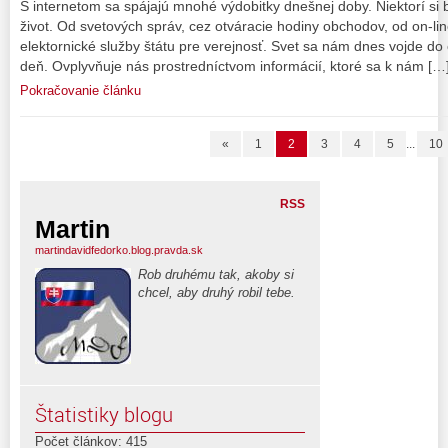
S internetom sa spájajú mnohé výdobitky dnešnej doby. Niektorí si
život. Od svetových správ, cez otváracie hodiny obchodov, od on-lin
elektornické služby štátu pre verejnosť. Svet sa nám dnes vojde do 
deň. Ovplyvňuje nás prostredníctvom informácií, ktoré sa k nám […
Pokračovanie článku
«
1
2
3
4
5
...
10
RSS
Martin
martindavidfedorko.blog.pravda.sk
Rob druhému tak, akoby si
chcel, aby druhý robil tebe.
Štatistiky blogu
Počet článkov: 415