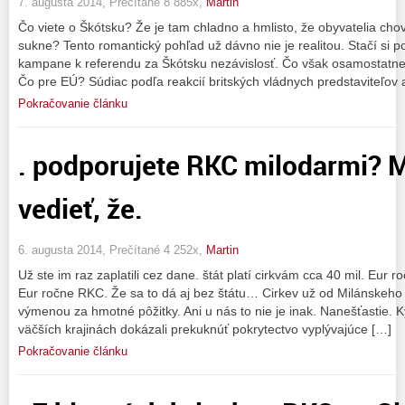
7. augusta 2014, Prečítané 8 885x,
Martin
Čo viete o Škótsku? Že je tam chladno a hmlisto, že obyvatelia cho
sukne? Tento romantický pohľad už dávno nie je realitou. Stačí si p
kampane k referendu za Škótsku nezávislosť. Čo však osamostatnen
Čo pre EÚ? Súdiac podľa reakcií britských vládnych predstaviteľov 
Pokračovanie článku
. podporujete RKC milodarmi? M
vedieť, že.
6. augusta 2014, Prečítané 4 252x,
Martin
Už ste im raz zaplatili cez dane. štát platí cirkvám cca 40 mil. Eur r
Eur ročne RKC. Že sa to dá aj bez štátu… Cirkev už od Milánskeho 
výmenou za hmotné pôžitky. Ani u nás to nie je inak. Nanešťastie.
väčších krajinách dokázali prekuknúť pokrytectvo vyplývajúce […]
Pokračovanie článku