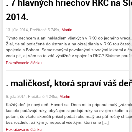
. 7 hlavných hriechov RKC na Sl
2014.
13. júla 2014, Prečítané 5 749x,
Martin
Týmto nechcem a ani nekladiem všetkých v RKC do jedného vreca, l
Žiaľ, tie sú potlačené do ústrania a na okraj diania v RKC tou časťou
spojenie s Bohom. Samozvanými povolanými s tvrdými lakťami a ča
vodu piť, aj Vám sa to zdá výstižné v spojení s RKC? Skúsme použi
Pokračovanie článku
. maličkosť, ktorá spraví váš de
6. júla 2014, Prečítané 4 245x,
Martin
Každý deň je nový deň. Hovorí sa. Dnes mi to priponul malý „zázrak“
kostole podávajú ruky, obyčajne si podajú ruky so svojim okolím a s
potom, čo všetci skončili prišiel podať ruku malý asi päť ročný chla
bez rozdielu, až kým ju nepodal všetkým, ktorí sme […]
Pokračovanie článku