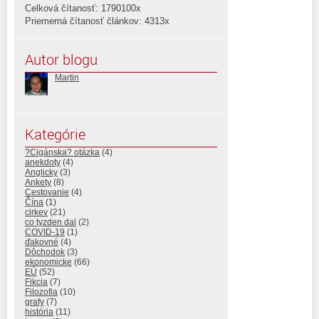
Celková čítanosť: 1790100x
Priemerná čítanosť článkov: 4313x
Autor blogu
Martin
Kategórie
?Cigánska? otázka
(4)
anekdoty
(4)
Anglicky
(3)
Ankety
(8)
Cestovanie
(4)
Čína
(1)
cirkev
(21)
co tyzden dal
(2)
COVID-19
(1)
ďakovné
(4)
Dôchodok
(3)
ekonomicke
(66)
EÚ
(52)
Fikcia
(7)
Filozofia
(10)
grafy
(7)
história
(11)