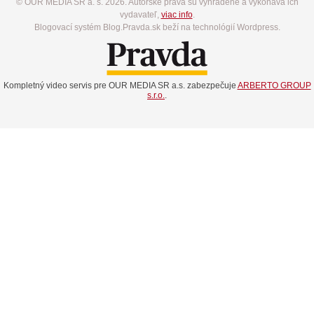
© OUR MEDIA SR a. s. 2026. Autorské práva sú vyhradené a vykonáva ich
vydavateľ,
viac info
.
Blogovací systém Blog.Pravda.sk beží na technológií Wordpress.
Kompletný video servis pre OUR MEDIA SR a.s. zabezpečuje
ARBERTO GROUP
s.r.o.
.