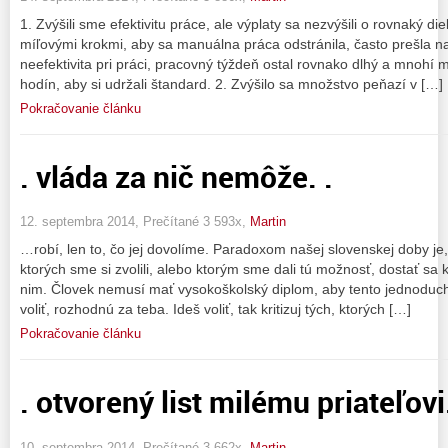
1. Zvýšili sme efektivitu práce, ale výplaty sa nezvýšili o rovnaký di
míľovými krokmi, aby sa manuálna práca odstránila, často prešla na s
neefektivita pri práci, pracovný týždeň ostal rovnako dlhý a mnohí
hodín, aby si udržali štandard. 2. Zvýšilo sa množstvo peňazí v […]
Pokračovanie článku
. vláda za nič nemôže. .
12. septembra 2014, Prečítané 3 593x,
Martin
…robí, len to, čo jej dovolíme. Paradoxom našej slovenskej doby je
ktorých sme si zvolili, alebo ktorým sme dali tú možnosť, dostať sa 
nim. Človek nemusí mať vysokoškolský diplom, aby tento jednoduchý
voliť, rozhodnú za teba. Ideš voliť, tak kritizuj tých, ktorých […]
Pokračovanie článku
. otvorený list milému priateľovi
10. septembra 2014, Prečítané 3 662x,
Martin