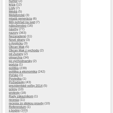
humor
(2)
kríza
(12)
Listy
(7)
Médiá
(5)
Metaforické
(3)
mladá generácia
(6)
Môj pohľad na svet
(7)
náboženstvo
(16)
návrhy
(77)
nazory
(363)
Nezaradené
(11)
Nové strany
(3)
o Anglicku
(3)
Obcan Mak
(5)
Obcan Mak z vychodu
(2)
od Zuzany
(2)
oligarchia
(34)
po vychodnarsky
(2)
poézia
(1)
politika
(239)
politika a ekonomika
(242)
Poľsko
(1)
Poviedka
(1)
Požiadavky
(43)
prezidentské voľby 2014
(5)
príjmy
(10)
protesty
(18)
Rady zákazníkom
(1)
recesia
(11)
recesia zo stipkou pravdy
(10)
Referendum
(1)
s bodmi
(103)