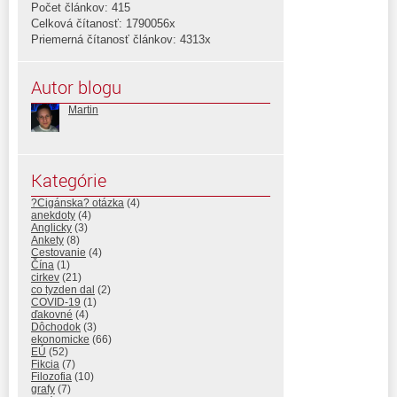
Počet článkov: 415
Celková čítanosť: 1790056x
Priemerná čítanosť článkov: 4313x
Autor blogu
Martin
Kategórie
?Cigánska? otázka
(4)
anekdoty
(4)
Anglicky
(3)
Ankety
(8)
Cestovanie
(4)
Čína
(1)
cirkev
(21)
co tyzden dal
(2)
COVID-19
(1)
ďakovné
(4)
Dôchodok
(3)
ekonomicke
(66)
EÚ
(52)
Fikcia
(7)
Filozofia
(10)
grafy
(7)