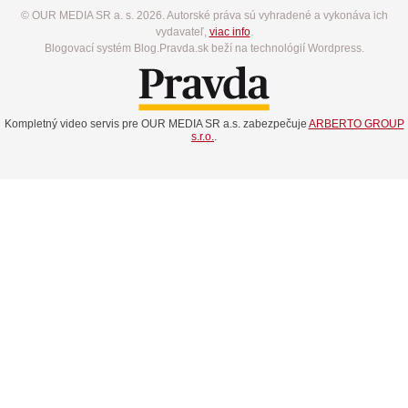
© OUR MEDIA SR a. s. 2026. Autorské práva sú vyhradené a vykonáva ich
vydavateľ,
viac info
.
Blogovací systém Blog.Pravda.sk beží na technológií Wordpress.
Kompletný video servis pre OUR MEDIA SR a.s. zabezpečuje
ARBERTO GROUP
s.r.o.
.