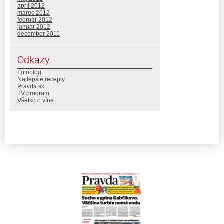
apríl 2012
marec 2012
február 2012
január 2012
december 2011
Odkazy
Fotoblog
Najlepšie recepty
Pravda.sk
TV program
Všetko o víne