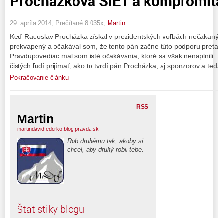
Procházkova SIEŤ a kompromitá
29. apríla 2014, Prečítané 8 035x,
Martin
Keď Radoslav Procházka získal v prezidentských voľbách nečakanýc
prekvapený a očakával som, že tento pán začne túto podporu preta
Pravdupovediac mal som isté očakávania, ktoré sa však nenaplnili
čistých ľudí prijímať, ako to tvrdí pán Procházka, aj sponzorov a te
Pokračovanie článku
RSS
Martin
martindavidfedorko.blog.pravda.sk
Rob druhému tak, akoby si
chcel, aby druhý robil tebe.
Štatistiky blogu