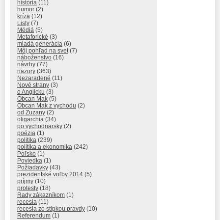
história
(11)
humor
(2)
kríza
(12)
Listy
(7)
Médiá
(5)
Metaforické
(3)
mladá generácia
(6)
Môj pohľad na svet
(7)
náboženstvo
(16)
návrhy
(77)
nazory
(363)
Nezaradené
(11)
Nové strany
(3)
o Anglicku
(3)
Obcan Mak
(5)
Obcan Mak z vychodu
(2)
od Zuzany
(2)
oligarchia
(34)
po vychodnarsky
(2)
poézia
(1)
politika
(239)
politika a ekonomika
(242)
Poľsko
(1)
Poviedka
(1)
Požiadavky
(43)
prezidentské voľby 2014
(5)
príjmy
(10)
protesty
(18)
Rady zákazníkom
(1)
recesia
(11)
recesia zo stipkou pravdy
(10)
Referendum
(1)