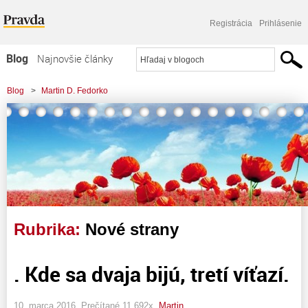
Registrácia
Prihlásenie
Blog
Najnovšie články
Najčítanejšie články
Blog
>
Martin D. Fedorko
Najkomentovanejšie články
Zoznam blogov
Komerčné blogy
Rubrika:
Nové strany
. Kde sa dvaja bijú, tretí víťazí.
10. marca 2016, Prečítané 11 692x,
Martin