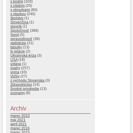
s bodmi
(103)
s citatom
(25)
s obrazkami
(60)
s otazkou
(240)
školstvo
(1)
Slovenčina
(1)
slovník
(1)
Spoločnosť
(386)
Sport
(5)
spravodlivosť
(39)
statisticke
(21)
tabulky
(13)
tv relácie
(2)
Ukrajinská kríza
(3)
USA
(18)
ústava
(1)
úvahy
(257)
vojna
(10)
Voľby
(27)
z vychodu Slovenska
(3)
Zdravotnictvo
(14)
životné prostredie
(13)
zoznamy
(8)
Archív
marec 2023
máj 2021
apríl 2021
marec 2016
marec 2015