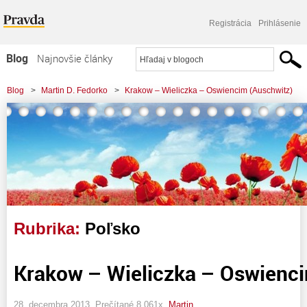
Registrácia
Prihlásenie
Blog
Najnovšie články
Najčítanejšie články
Blog
>
Martin D. Fedorko
>
Krakow – Wieliczka – Oswiencim (Auschwitz)
Najkomentovanejšie články
Zoznam blogov
Komerčné blogy
Rubrika:
Poľsko
Krakow – Wieliczka – Oswienci
28. decembra 2013, Prečítané 8 061x,
Martin