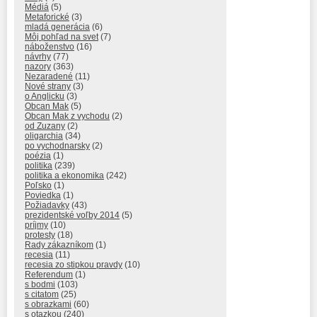
Médiá
(5)
Metaforické
(3)
mladá generácia
(6)
Môj pohľad na svet
(7)
náboženstvo
(16)
návrhy
(77)
nazory
(363)
Nezaradené
(11)
Nové strany
(3)
o Anglicku
(3)
Obcan Mak
(5)
Obcan Mak z vychodu
(2)
od Zuzany
(2)
oligarchia
(34)
po vychodnarsky
(2)
poézia
(1)
politika
(239)
politika a ekonomika
(242)
Poľsko
(1)
Poviedka
(1)
Požiadavky
(43)
prezidentské voľby 2014
(5)
príjmy
(10)
protesty
(18)
Rady zákazníkom
(1)
recesia
(11)
recesia zo stipkou pravdy
(10)
Referendum
(1)
s bodmi
(103)
s citatom
(25)
s obrazkami
(60)
s otazkou
(240)