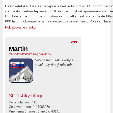
Cestovateľská duša sa nezaprie a keď je tých duší 14, potom nehod
cieľ cesty. Cieľom tej našej bol Krakov – prvýkrát spomínaný v spis
Cordoby z roku 985. Jeho historické počiatky však siahajú ešte hlbši
800 tisícmi obyvateľmi je najnavštevovanejšie mesto Poľska. Naša 
Pokračovanie článku
RSS
Martin
martindavidfedorko.blog.pravda.sk
Rob druhému tak, akoby si
chcel, aby druhý robil tebe.
Štatistiky blogu
Počet článkov: 415
Celková čítanosť: 1790398x
Priemerná čítanosť článkov: 4314x