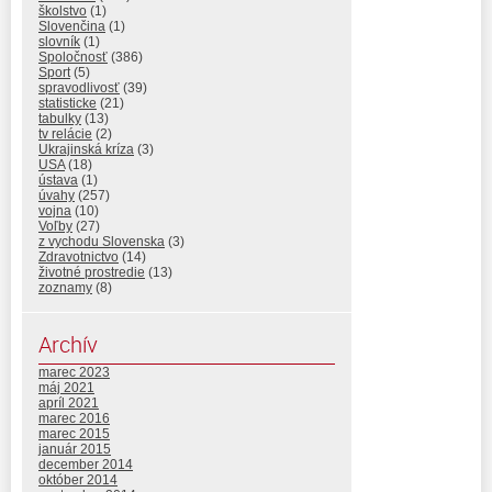
školstvo
(1)
Slovenčina
(1)
slovník
(1)
Spoločnosť
(386)
Sport
(5)
spravodlivosť
(39)
statisticke
(21)
tabulky
(13)
tv relácie
(2)
Ukrajinská kríza
(3)
USA
(18)
ústava
(1)
úvahy
(257)
vojna
(10)
Voľby
(27)
z vychodu Slovenska
(3)
Zdravotnictvo
(14)
životné prostredie
(13)
zoznamy
(8)
Archív
marec 2023
máj 2021
apríl 2021
marec 2016
marec 2015
január 2015
december 2014
október 2014