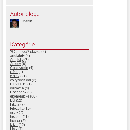
Autor blogu
Martin
Kategórie
?Cigánska? otázka
(4)
anekdoty
(4)
Anglicky
(3)
Ankety
(8)
Cestovanie
(4)
Čína
(1)
cirkev
(21)
co tyzden dal
(2)
COVID-19
(1)
ďakovné
(4)
Dôchodok
(3)
ekonomicke
(66)
EÚ
(52)
Fikcia
(7)
Filozofia
(10)
grafy
(7)
história
(11)
humor
(2)
kríza
(12)
Listy
(7)