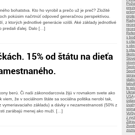
Poži
prez
ného bohatstva. Kto ho vyrobil a prečo už je preč? Zložité
príjm
adkoch pokúsim načrtnúť odpoveď generačnou perspektívou.
prote
Rady
 z ktorých jednotlivé generácie vzišli. Aké základy jednotlivé
reces
o predali ďalej. Dalo […]
reces
Refe
s bo
s cit
s ob
s ota
ičkách. 15% od štátu na dieťa
škols
Slov
slovn
zamestnaného.
Spol
Sport
sprav
statis
tabul
tv re
Ukraj
kony berú. Či naši zákonodarcovia žijú v rovnakom svete ako
USA
k viem, že v sociálnom štáte sa sociálna politika nerobí tak,
ústa
 z vymeriavaciaho základu) a dávky v nezamestnanosti (50% z
úvah
vojn
sti zarábajú menej ako muži. […]
Voľb
z vy
Zdrav
život
zozn