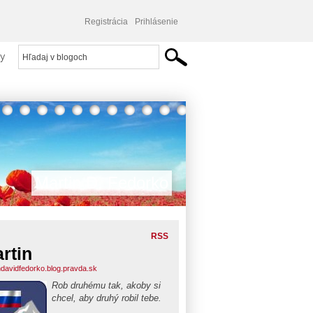
Registrácia
Prihlásenie
y
Martin D. Fedorko
RSS
rtin
ndavidfedorko.blog.pravda.sk
Rob druhému tak, akoby si
chcel, aby druhý robil tebe.