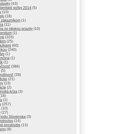
adavky
(43)
identské voľby 2014
(5)
y
(10)
sty
(18)
 zákazníkom
(1)
ia
(11)
ia zo stipkou pravdy
(10)
rendum
(1)
dmi
(103)
atom
(25)
razkami
(60)
zkou
(240)
tvo
(1)
enčina
(1)
ík
(1)
očnosť
(386)
(5)
odlivosť
(39)
ticke
(21)
ky
(13)
lácie
(2)
inská kríza
(3)
(18)
va
(1)
y
(257)
a
(10)
y
(27)
chodu Slovenska
(3)
otnictvo
(14)
né prostredie
(13)
amy
(8)