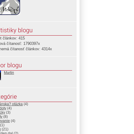
tistiky blogu
t článkov: 415
ová čítanosť: 1790397x
merná čítanosť článkov: 4314x
or blogu
Martin
egórie
ánska? otázka
(4)
doty
(4)
cky
(3)
ty
(8)
ovanie
(4)
(1)
v
(21)
zden dal
(2)