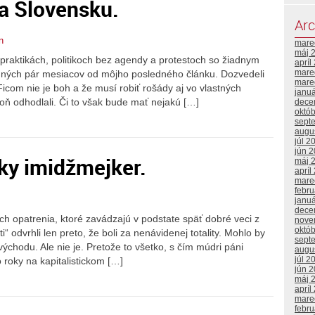
na Slovensku.
Arc
n
mare
máj 
 praktikách, politikoch bez agendy a protestoch so žiadnym
apríl
mare
dných pár mesiacov od môjho posledného článku. Dozvedeli
mare
com nie je boh a že musí robiť rošády aj vo vlastných
janu
spoň odhodlali. Či to však bude mať nejakú […]
dece
októ
sept
augu
júl 2
jún 
ky imidžmejker.
máj 
apríl
mare
febr
janu
dece
ich opatrenia, ktoré zavádzajú v podstate späť dobré veci z
nove
októ
 odvrhli len preto, že boli za nenávidenej totality. Mohlo by
sept
ýchodu. Ale nie je. Pretože to všetko, s čím múdri páni
augu
júl 2
roky na kapitalistickom […]
jún 
máj 
apríl
mare
febr