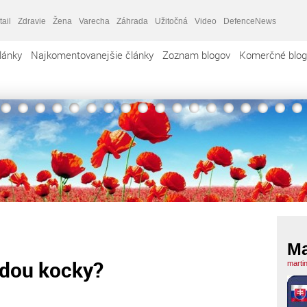
tail
Zdravie
Žena
Varecha
Záhrada
Užitočná
Video
DefenceNews
lánky
Najkomentovanejšie články
Zoznam blogov
Komerčné blog
Ma
ládou kocky?
marti