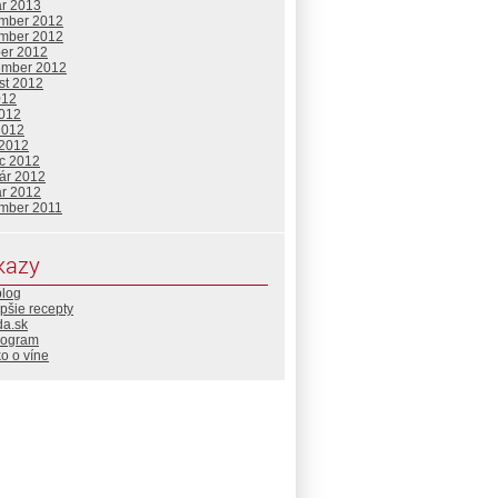
ár 2013
mber 2012
mber 2012
ber 2012
ember 2012
st 2012
012
2012
2012
 2012
c 2012
uár 2012
ár 2012
mber 2011
kazy
blog
pšie recepty
da.sk
rogram
o o víne