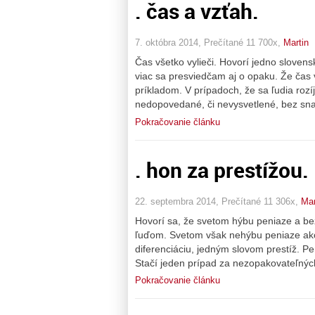
. čas a vzťah.
7. októbra 2014, Prečítané 11 700x,
Martin
Čas všetko vylieči. Hovorí jedno slovens
viac sa presviedčam aj o opaku. Že čas 
príkladom. V prípadoch, že sa ľudia rozíjd
nedopovedané, či nevysvetlené, bez sna
Pokračovanie článku
. hon za prestížou.
22. septembra 2014, Prečítané 11 306x,
Mar
Hovorí sa, že svetom hýbu peniaze a bez
ľuďom. Svetom však nehýbu peniaze ako 
diferenciáciu, jedným slovom prestíž. P
Stačí jeden prípad za nezopakovateľný
Pokračovanie článku