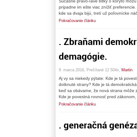
Súčasné pravo-ľavé bitky o koryto môžu 
pripadne im ešte viac znížiť preferencie
kde sa dvaja bijú, tretí už poľovnícke náč
Pokračovanie článku
. Zbraňami demokr
demagógie.
9. marca 2016, Prečítané 12 504x,
Martin
Aj vy sa niekedy pýtate: Kde je tá poves
dotknuté strany? Kde je tá demokratick
keď sa obávame, že nová strana môže zne
Kde je povestná rovnosť pred zákonom, k
Pokračovanie článku
. generačná genéz