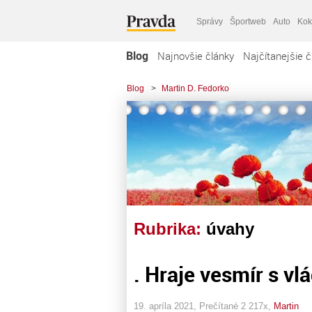
Správy
Športweb
Auto
Kok
Blog
Najnovšie články
Najčítanejšie č
Blog
>
Martin D. Fedorko
Rubrika:
úvahy
. Hraje vesmír s v
19. apríla 2021, Prečítané 2 217x,
Martin