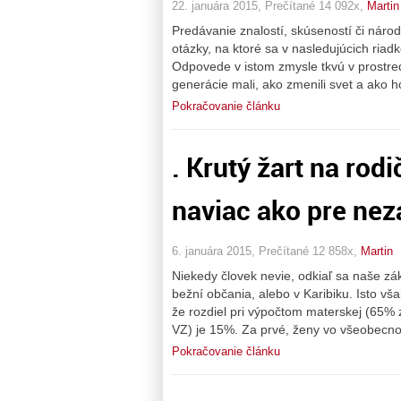
22. januára 2015, Prečítané 14 092x,
Martin
Predávanie znalostí, skúseností či národ
otázky, na ktoré sa v nasledujúcich ri
Odpovede v istom zmysle tkvú v prostredí,
generácie mali, ako zmenili svet a ako h
Pokračovanie článku
. Krutý žart na rod
naviac ako pre ne
6. januára 2015, Prečítané 12 858x,
Martin
Niekedy človek nevie, odkiaľ sa naše zá
bežní občania, alebo v Karibiku. Isto vša
že rozdiel pri výpočtom materskej (65%
VZ) je 15%. Za prvé, ženy vo všeobecno
Pokračovanie článku