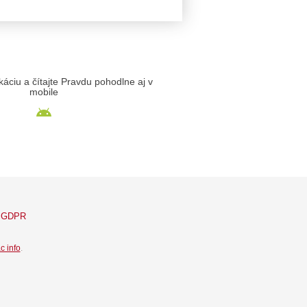
likáciu a čítajte Pravdu pohodlne aj v
mobile
GDPR
c info
.