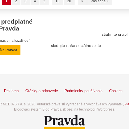
1
2
3
4
5
...
10
20
...
»
Posledná »
 predplatné
Pravda
stiahnite si ap
ormácie na každý deň
sledujte naše sociálne siete
íka Pravda
Reklama
Otázky a odpovede
Podmienky používania
Cookies
 MEDIA SR a. s. 2026. Autorské práva sú vyhradené a vykonáva ich vydavateľ,
via
Blogovací systém Blog.Pravda.sk beží na technológií Wordpress.