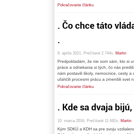
Pokračovanie článku
. Čo chce táto vlád
.
9. apríla 2021, Prečítané 2 744x,
Martin
Predpokladám, že nie som sám, kto si u
práce a odriekania si tých, čo nás prediš
nám postavili školy, nemocnice, cesty a d
uľahčili procesmi prácu a zmenšili svet 
Pokračovanie článku
. Kde sa dvaja bijú, 
10. marca 2016, Prečítané 11 692x,
Martin
Kým SDKÚ a KDH sa pre svoju vzdialenos