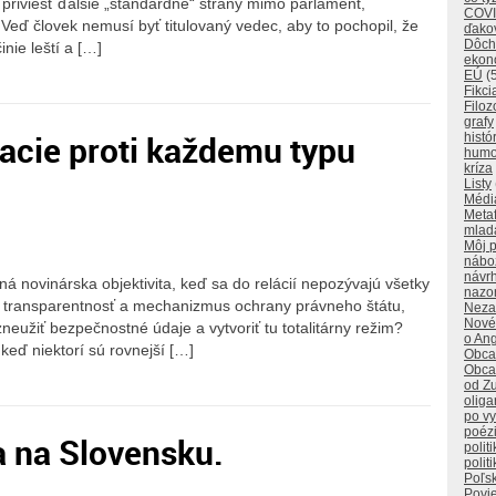
priviesť ďalšie „štandardné“ strany mimo parlament,
COVI
. Veď človek nemusí byť titulovaný vedec, aby to pochopil, že
ďako
Dôch
inie leští a […]
ekon
EÚ
(
Fikci
Filoz
grafy
acie proti každemu typu
histó
humo
kríza
Listy
Médi
Metaf
mlad
Môj p
nábo
návr
tná novinárska objektivita, keď sa do relácií nepozývajú všetky
nazo
á transparentnosť a mechanizmus ochrany právneho štátu,
Neza
Nové
užiť bezpečnostné údaje a vytvoriť tu totalitárny režim?
o Ang
eď niektorí sú rovnejší […]
Obca
Obca
od Z
oliga
po v
poéz
a na Slovensku.
polit
polit
Poľs
Povi