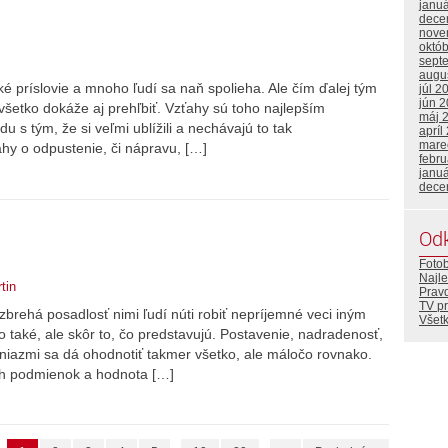
janu
dece
nove
októ
sept
augu
ké príslovie a mnoho ľudí sa naň spolieha. Ale čím ďalej tým
júl 2
jún 
všetko dokáže aj prehľbiť. Vzťahy sú toho najlepším
máj 
u s tým, že si veľmi ublížili a nechávajú to tak
apríl
mare
hy o odpustenie, či nápravu, […]
febr
janu
dece
Od
Foto
Najle
tin
Prav
TV p
brehá posadlosť nimi ľudí núti robiť nepríjemné veci iným
Všetk
také, ale skôr to, čo predstavujú. Postavenie, nadradenosť,
eniazmi sa dá ohodnotiť takmer všetko, ale máločo rovnako.
ch podmienok a hodnota […]