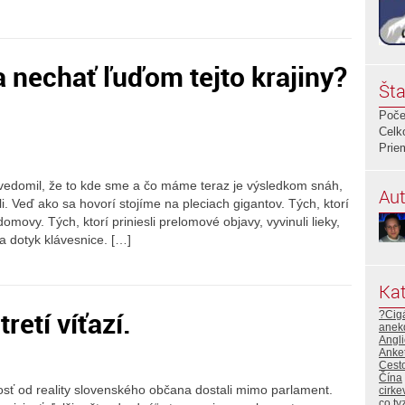
a nechať ľuďom tejto krajiny?
Šta
Poče
Celk
Prie
vedomil, že to kde sme a čo máme teraz je výsledkom snáh,
Aut
li. Veď ako sa hovorí stojíme na pleciach gigantov. Tých, ktorí
omovy. Tých, ktorí priniesli prelomové objavy, vyvinuli lieky,
na dotyk klávesnice. […]
Kat
tretí víťazí.
?Cig
anek
Angli
Anke
Cest
Čína
ť od reality slovenského občana dostali mimo parlament.
cirke
co ty