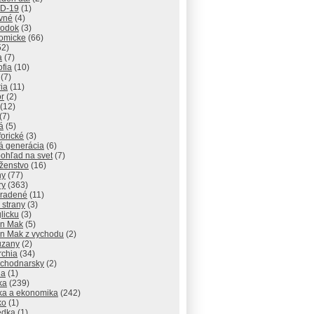
D-19
(1)
vné
(4)
odok
(3)
omicke
(66)
52)
a
(7)
ofia
(10)
(7)
ria
(11)
r
(2)
(12)
(7)
á
(5)
orické
(3)
á generácia
(6)
ohľad na svet
(7)
ženstvo
(16)
hy
(77)
ry
(363)
radené
(11)
 strany
(3)
licku
(3)
n Mak
(5)
n Mak z vychodu
(2)
uzany
(2)
rchia
(34)
ychodnarsky
(2)
ia
(1)
ika
(239)
ika a ekonomika
(242)
ko
(1)
edka
(1)