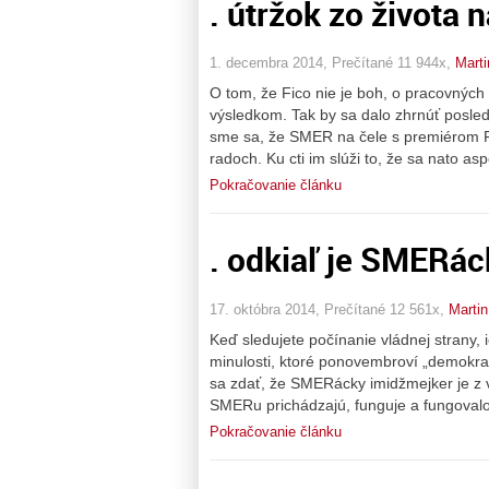
. útržok zo života 
1. decembra 2014, Prečítané 11 944x,
Marti
O tom, že Fico nie je boh, o pracovných
výsledkom. Tak by sa dalo zhrnúť posle
sme sa, že SMER na čele s premiérom Fi
radoch. Ku cti im slúži to, že sa nato a
Pokračovanie článku
. odkiaľ je SMERác
17. októbra 2014, Prečítané 12 561x,
Martin
Keď sledujete počínanie vládnej strany, 
minulosti, ktoré ponovembroví „demokrati“
sa zdať, že SMERácky imidžmejker je z v
SMERu prichádzajú, funguje a fungovalo 
Pokračovanie článku