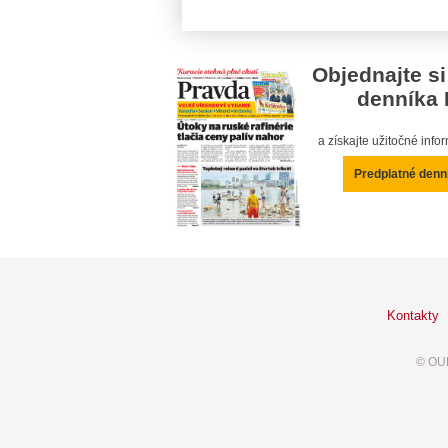
Objednajte si
denníka 
a získajte užitočné inf
Predplatné denn
Kontakty
© OUR