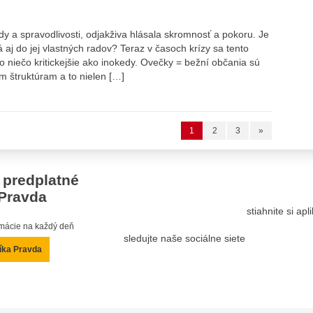
 a spravodlivosti, odjakživa hlásala skromnosť a pokoru. Je
aj do jej vlastných radov? Teraz v časoch krízy sa tento
o niečo kritickejšie ako inokedy. Ovečky = bežní občania sú
ým štruktúram a to nielen […]
1
2
3
»
 predplatné
Pravda
stiahnite si ap
ormácie na každý deň
sledujte naše sociálne siete
íka Pravda