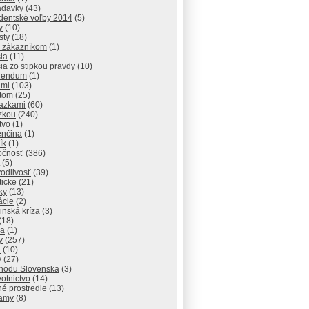
adavky
(43)
identské voľby 2014
(5)
y
(10)
sty
(18)
 zákazníkom
(1)
ia
(11)
ia zo stipkou pravdy
(10)
rendum
(1)
dmi
(103)
atom
(25)
razkami
(60)
zkou
(240)
tvo
(1)
enčina
(1)
ík
(1)
očnosť
(386)
(5)
odlivosť
(39)
ticke
(21)
ky
(13)
lácie
(2)
inská kríza
(3)
(18)
va
(1)
y
(257)
a
(10)
y
(27)
chodu Slovenska
(3)
otnictvo
(14)
né prostredie
(13)
amy
(8)