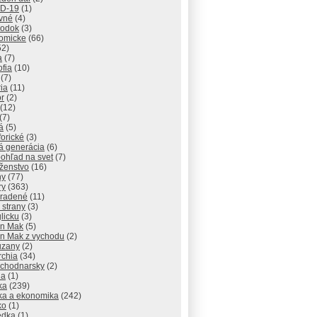
D-19
(1)
vné
(4)
odok
(3)
omicke
(66)
52)
a
(7)
ofia
(10)
(7)
ria
(11)
r
(2)
(12)
(7)
á
(5)
orické
(3)
á generácia
(6)
ohľad na svet
(7)
ženstvo
(16)
hy
(77)
ry
(363)
radené
(11)
 strany
(3)
licku
(3)
n Mak
(5)
n Mak z vychodu
(2)
uzany
(2)
rchia
(34)
ychodnarsky
(2)
ia
(1)
ika
(239)
ika a ekonomika
(242)
ko
(1)
edka
(1)