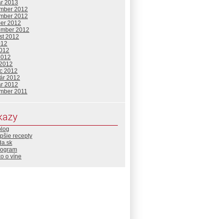
ár 2013
mber 2012
mber 2012
ber 2012
ember 2012
st 2012
012
2012
2012
 2012
c 2012
uár 2012
ár 2012
mber 2011
kazy
blog
pšie recepty
da.sk
rogram
o o víne