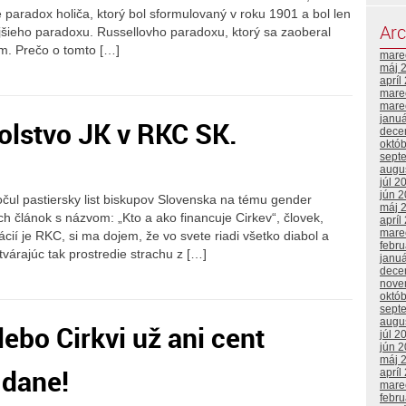
e paradox holiča, ktorý bol sformulovaný v roku 1901 a bol len
Arc
ieho paradoxu. Russellovho paradoxu, ktorý sa zaoberal
m. Prečo o tomto […]
mare
máj 
apríl
mare
mare
janu
lstvo JK v RKC SK.
dece
októ
sept
augu
júl 2
jún 
čul pastiersky list biskupov Slovenska na tému gender
máj 
ách článok s názvom: „Kto a ako financuje Cirkev“, človek,
apríl
mare
cií je RKC, si ma dojem, že vo svete riadi všetko diabol a
febr
árajúc tak prostredie strachu z […]
janu
dece
nove
októ
sept
augu
ebo Cirkvi už ani cent
júl 2
jún 
máj 
 dane!
apríl
mare
febr