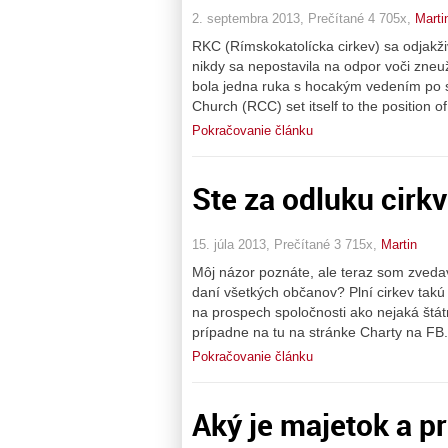
2. septembra 2013, Prečítané 4 705x,
Marti
RKC (Rímskokatolícka cirkev) sa odjakži
nikdy sa nepostavila na odpor voči zneu
bola jedna ruka s hocakým vedením po stá
Church (RCC) set itself to the position o
Pokračovanie článku
Ste za odluku cirkv
15. júla 2013, Prečítané 3 715x,
Martin
Môj názor poznáte, ale teraz som zvedav
daní všetkých občanov? Plní cirkev takú s
na prospech spoločnosti ako nejaká štát
prípadne na tu na stránke Charty na FB
Pokračovanie článku
Aký je majetok a p