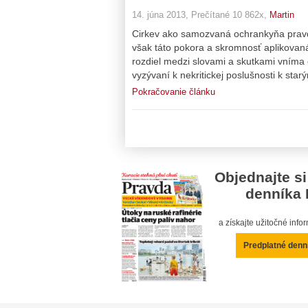
14. júna 2013, Prečítané 10 862x,
Martin
Cirkev ako samozvaná ochrankyňa pravdy
však táto pokora a skromnosť aplikovaná 
rozdiel medzi slovami a skutkami vníma 
vyzývaní k nekritickej poslušnosti k star
Pokračovanie článku
Objednajte si
denníka 
a získajte užitočné inf
Predplatné denn