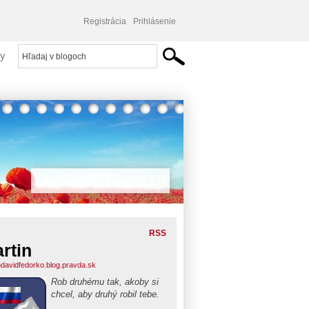
Registrácia
Prihlásenie
y
Martin D. Fedorko
RSS
rtin
ndavidfedorko.blog.pravda.sk
Rob druhému tak, akoby si
chcel, aby druhý robil tebe.