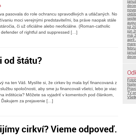
janu
n
dece
nove
va pasovala do role ochrancu spravodlivých a utláčaných. No
októ
sept
žívaniu moci verejnými predstaviteľmi, ba práve naopak stále
augu
ročia, či už oficiálne alebo neoficiálne. (Roman-catholic
júl 2
jún 
f defender of rightful and suppressed […]
máj 
apríl
mare
febr
janu
i od štátu?
dece
Od
Foto
ý na ten Váš. Myslíte si, že cirkev by mala byť financovaná z
Najle
lužbu spoločnosti, aby sme ju financovali všetci, lebo je viac
Prav
TV p
na inštitúcia? Môžete sa vyjadriť v komentoch pod článkom,
Všetk
. Ďakujem za prejavenie […]
rijímy cirkví? Vieme odpoveď.