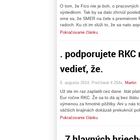
O tom, že Fico nie je boh, o pracovných
výsledkom. Tak by sa dalo zhrnúť posle
sme sa, že SMER na čele s premiérom Fi
radoch. Ku cti im slúži to, že sa nato a
Pokračovanie článku
. podporujete RKC 
vedieť, že.
6. augusta 2014, Prečítané 4 254x,
Martin
Už ste im raz zaplatili cez dane. štát pla
Eur ročne RKC. Že sa to dá aj bez štátu
výmenou za hmotné pôžitky. Ani u nás to
väčších krajinách dokázali prekuknúť po
Pokračovanie článku
. 7 hlavných hriec