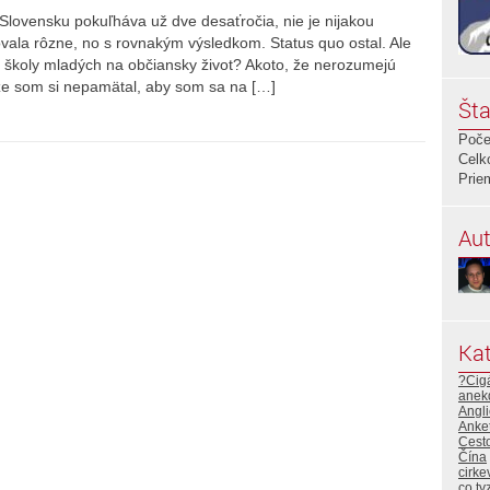
Slovensku pokuľháva už dve desaťročia, nie je nijakou
vala rôzne, no s rovnakým výsledkom. Status quo ostal. Ale
jú školy mladých na občiansky život? Akoto, že nerozumejú
ďže som si nepamätal, aby som sa na […]
Šta
Poče
Celk
Prie
Aut
Kat
?Cig
anek
Angli
Anke
Cest
Čína
cirke
co ty