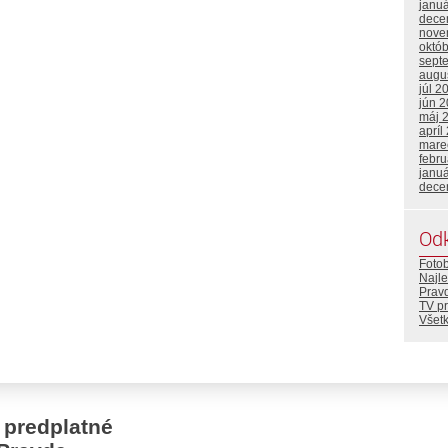
janu
dece
nove
októ
sept
augu
júl 2
jún 
máj 
apríl
mare
febr
janu
dece
Od
Foto
Najle
Prav
TV p
Všetk
 predplatné