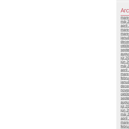
Arc
mare
máj 
apríl
mare
mare
janu
dece
októ
sept
augu
júl 2
jún 
máj 
apríl
mare
febr
janu
dece
nove
októ
sept
augu
júl 2
jún 
máj 
apríl
mare
febr