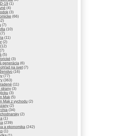
D-19
(1)
vné
(4)
odok
(3)
omicke
(66)
52)
a
(7)
ofia
(10)
(7)
ria
(11)
r
(2)
(12)
(7)
á
(5)
orické
(3)
á generácia
(6)
ohľad na svet
(7)
ženstvo
(16)
hy
(77)
ry
(363)
radené
(11)
 strany
(3)
licku
(3)
n Mak
(5)
n Mak z vychodu
(2)
uzany
(2)
rchia
(34)
ychodnarsky
(2)
ia
(1)
ika
(239)
ika a ekonomika
(242)
ko
(1)
edka
(1)