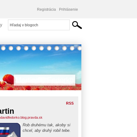
Registrácia
Prihlásenie
y
Martin D. Fedorko
RSS
rtin
ndavidfedorko.blog.pravda.sk
Rob druhému tak, akoby si
chcel, aby druhý robil tebe.