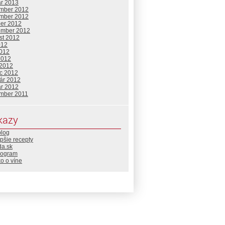
ár 2013
mber 2012
mber 2012
ber 2012
ember 2012
st 2012
012
2012
2012
 2012
c 2012
uár 2012
ár 2012
mber 2011
kazy
blog
pšie recepty
da.sk
rogram
o o víne