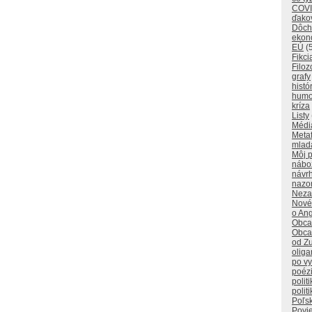
COVI
ďako
Dôch
ekon
EÚ
(
Fikci
Filoz
grafy
histó
humo
kríza
Listy
Médi
Metaf
mlad
Môj p
nábo
návr
nazo
Neza
Nové
o Ang
Obca
Obca
od Z
oliga
po v
poéz
polit
polit
Poľs
Povi