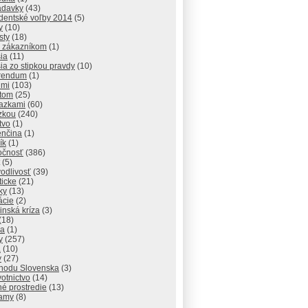
adavky
(43)
identské voľby 2014
(5)
y
(10)
sty
(18)
 zákazníkom
(1)
ia
(11)
ia zo stipkou pravdy
(10)
rendum
(1)
dmi
(103)
atom
(25)
razkami
(60)
zkou
(240)
tvo
(1)
enčina
(1)
ík
(1)
očnosť
(386)
(5)
odlivosť
(39)
ticke
(21)
ky
(13)
lácie
(2)
inská kríza
(3)
(18)
va
(1)
y
(257)
a
(10)
y
(27)
chodu Slovenska
(3)
otnictvo
(14)
né prostredie
(13)
amy
(8)