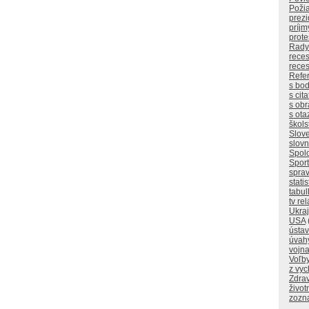
Poži
prez
príjm
prote
Rady
reces
reces
Refe
s bo
s cit
s ob
s ota
škols
Slov
slovn
Spol
Sport
sprav
statis
tabul
tv re
Ukraj
USA
ústa
úvah
vojn
Voľb
z vy
Zdrav
život
zozn