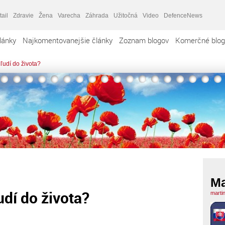
tail
Zdravie
Žena
Varecha
Záhrada
Užitočná
Video
DefenceNews
lánky
Najkomentovanejšie články
Zoznam blogov
Komerčné blog
 ľudí do života?
Ma
udí do života?
marti