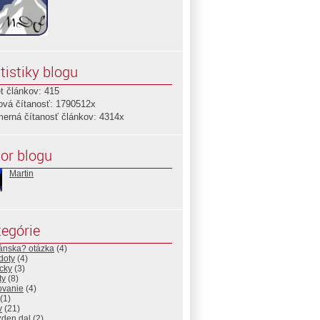
tistiky blogu
t článkov: 415
ová čítanosť: 1790512x
merná čítanosť článkov: 4314x
or blogu
Martin
egórie
ánska? otázka
(4)
doty
(4)
cky
(3)
ty
(8)
ovanie
(4)
(1)
v
(21)
zden dal
(2)