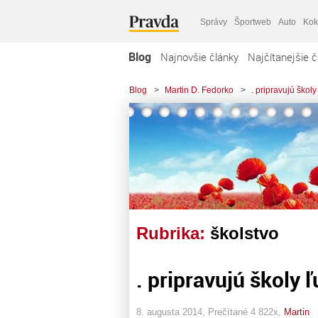
Správy
Športweb
Auto
Kok
Blog
Najnovšie články
Najčítanejšie č
Blog
>
Martin D. Fedorko
>
. pripravujú školy
Rubrika:
školstvo
. pripravujú školy ľ
8. augusta 2014, Prečítané 4 822x,
Martin