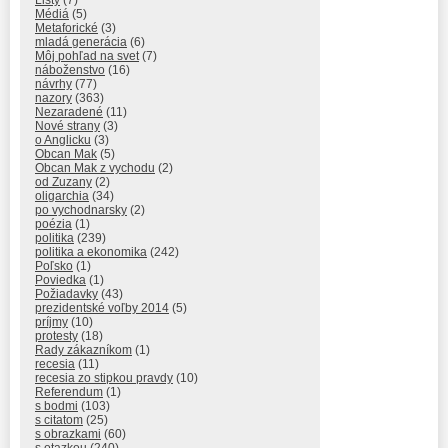
Médiá
(5)
Metaforické
(3)
mladá generácia
(6)
Môj pohľad na svet
(7)
náboženstvo
(16)
návrhy
(77)
nazory
(363)
Nezaradené
(11)
Nové strany
(3)
o Anglicku
(3)
Obcan Mak
(5)
Obcan Mak z vychodu
(2)
od Zuzany
(2)
oligarchia
(34)
po vychodnarsky
(2)
poézia
(1)
politika
(239)
politika a ekonomika
(242)
Poľsko
(1)
Poviedka
(1)
Požiadavky
(43)
prezidentské voľby 2014
(5)
príjmy
(10)
protesty
(18)
Rady zákazníkom
(1)
recesia
(11)
recesia zo stipkou pravdy
(10)
Referendum
(1)
s bodmi
(103)
s citatom
(25)
s obrazkami
(60)
s otazkou
(240)