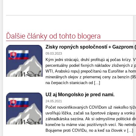
Ďalšie články od tohto blogera
Zisky ropných spoločností + Gazprom 
09.03.2023
Kým jedni strácajú, druhí profitujú aj počas krízy.
percentuálny podiel fixných nákladov zložených z 
WTI, Arabskú ropu) prepočítanú na Euro/liter a horn
minerálnych olejov z priemernej ceny za benzín (9
na čerpacích staniciach od [...]
Už aj Mongolsko je pred nami.
24.05.2021
Počet novoinfikovaných COVIDom už niekoľko týžd
uvoľňujú lôžka, začali sa športové zápasy a vonku
záhradkárska sezóna. Ak si odmyslíme politické di
konečne tu máme viac pozitívnych vecí. No netreba
Bojujeme proti COVIDu, no a keď sa človek v [...]