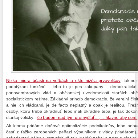
Nízka miera účasti na voľbách a ešte nižšia prvovoličov
, takme
podotýkam funkčné – lebo tu je pes zakopaný – demokratické 
ponovembrových vlád a občianskej uvedomelosti starších ob
socialistickom režime. Základný princíp demokracie, že verejní čin
a nie ich vládcami, je de facto neplatný a opak je realitou. Preži
osoby, ktorú treba okradnúť, lebo inak okradne teba, je tak doko
staršej voličky:
„čo budem nad tým premýšľať…, …hlavne aby som ja
Ak ktomu pridáme daňové optimalizácie podnikateľov, lebo nebud
časť z ťažko zarobených peňazí výpalníkom z vlády (vladárom