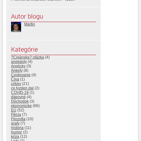
Autor blogu
Martin
Kategórie
?Cigánska? otázka
(4)
anekdoty
(4)
Anglicky
(3)
Ankety
(8)
Cestovanie
(4)
Čína
(1)
cirkev
(21)
co tyzden dal
(2)
COVID-19
(1)
ďakovné
(4)
Dôchodok
(3)
ekonomicke
(66)
EÚ
(52)
Fikcia
(7)
Filozofia
(10)
grafy
(7)
história
(11)
humor
(2)
kríza
(12)
Listy
(7)