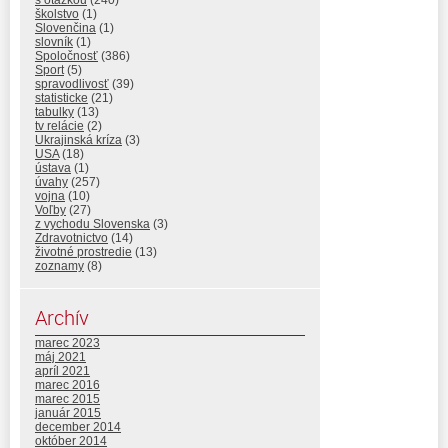
školstvo
(1)
Slovenčina
(1)
slovník
(1)
Spoločnosť
(386)
Sport
(5)
spravodlivosť
(39)
statisticke
(21)
tabulky
(13)
tv relácie
(2)
Ukrajinská kríza
(3)
USA
(18)
ústava
(1)
úvahy
(257)
vojna
(10)
Voľby
(27)
z vychodu Slovenska
(3)
Zdravotnictvo
(14)
životné prostredie
(13)
zoznamy
(8)
Archív
marec 2023
máj 2021
apríl 2021
marec 2016
marec 2015
január 2015
december 2014
október 2014