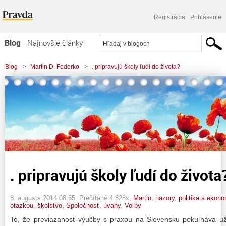
Registrácia
Prihlásenie
Blog
Najnovšie články
Najčítanejšie články
Blog
>
Martin D. Fedorko
>
. pripravujú školy ľudí do života?
Najkomentovanejšie články
Zoznam blogov
Komerčné blogy
. pripravujú školy ľudí do života
8. augusta 2014 08:55
, Prečítané 4 828x,
Martin
,
nazory
,
politika a ekon
otazkou
,
školstvo
,
Spoločnosť
,
úvahy
,
Voľby
To, že previazanosť výučby s praxou na Slovensku pokuľháva už 