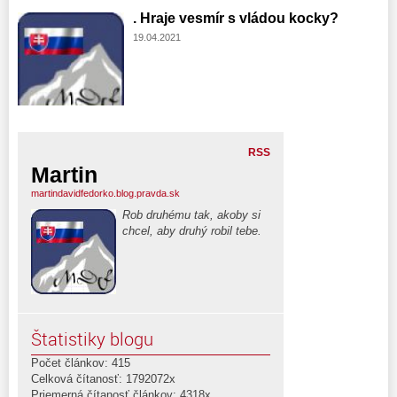
. Hraje vesmír s vládou kocky?
19.04.2021
RSS
Martin
martindavidfedorko.blog.pravda.sk
Rob druhému tak, akoby si
chcel, aby druhý robil tebe.
Štatistiky blogu
Počet článkov: 415
Celková čítanosť: 1792072x
Priemerná čítanosť článkov: 4318x