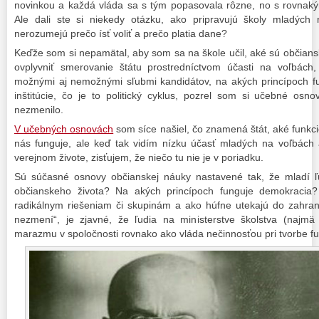
novinkou a každá vláda sa s tým popasovala rôzne, no s rovnaký
Ale dali ste si niekedy otázku, ako pripravujú školy mladých 
nerozumejú prečo ísť voliť a prečo platia dane?
Keďže som si nepamätal, aby som sa na škole učil, aké sú občians
ovplyvniť smerovanie štátu prostredníctvom účasti na voľbách
možnými aj nemožnými sľubmi kandidátov, na akých princípoch fu
inštitúcie, čo je to politický cyklus, pozrel som si učebné osn
nezmenilo.
V učebných osnovách
som síce našiel, čo znamená štát, aké funkcie
nás funguje, ale keď tak vidím nízku účasť mladých na voľbách
verejnom živote, zisťujem, že niečo tu nie je v poriadku.
Sú súčasné osnovy občianskej náuky nastavené tak, že mladí ľu
občianskeho života? Na akých princípoch funguje demokracia?
radikálnym riešeniam či skupinám a ako húfne utekajú do zahrani
nezmení“, je zjavné, že ľudia na ministerstve školstva (najmä 
marazmu v spoločnosti rovnako ako vláda nečinnosťou pri tvorbe fu