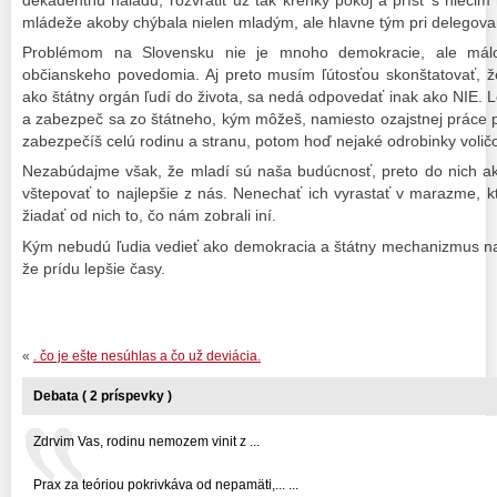
dekadentnú náladu, rozvrátiť už tak krehký pokoj a prísť s nieči
mládeže akoby chýbala nielen mladým, ale hlavne tým pri delegova
Problémom na Slovensku nie je mnoho demokracie, ale mál
občianskeho povedomia. Aj preto musím ľútosťou skonštatovať, že
ako štátny orgán ľudí do života, sa nedá odpovedať inak ako NIE. Le
a zabezpeč sa zo štátneho, kým môžeš, namiesto ozajstnej práce pr
zabezpečíš celú rodinu a stranu, potom hoď nejaké odrobinky voličo
Nezabúdajme však, že mladí sú naša budúcnosť, preto do nich ak
vštepovať to najlepšie z nás. Nenechať ich vyrastať v marazme, 
žiadať od nich to, čo nám zobrali iní.
Kým nebudú ľudia vedieť ako demokracia a štátny mechanizmus n
že prídu lepšie časy.
«
. čo je ešte nesúhlas a čo už deviácia.
Debata ( 2 príspevky )
Zdrvim Vas, rodinu nemozem vinit z ...
Prax za teóriou pokrivkáva od nepamäti,... ...