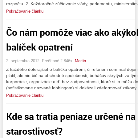
rozpočtu. 2. Každoročné zúčtovanie vlády, parlamentu, ministerstiev
Pokračovanie článku
Čo nám pomôže viac ako akýkoľ
balíček opatrení
2. septembra 2012, Prečítané 2 846x,
Martin
Z každého doterajšieho balíčka opatrení, či reforiem som mal dojem,
platil, ale nie bič na obchodné spoločnosti, boháčov skrytých za t
korporácie, organizácie atď. bez zodpovednosti, ktoré si to môžu do
(sofistikovane nazvané lobbingom) si dokázali zdeformovať zákony 
Pokračovanie článku
Kde sa tratia peniaze určené na
starostlivosť?