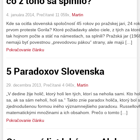
čo z toho sa splnilo?
4. januára 2014, Prečítané 11 059x,
Martin
Kde sa ocitla slovenská spoločnosť 45 rokov po pražskej jari, 24 rok
prvom proteste Gorila? Ktoré požiadavky alebo ciele, z tých za ktoré
tak hojnom počte a stáť na námestiach, sa splnili? Pražská jar (1968
nemajú byť povestnou „prevodovou pákou“ strany, ale majú […]
Pokračovanie článku
5 Paradoxov Slovenska
29. decembra 2013, Prečítané 4 040x,
Martin
„V dedine žije holič, ktorý holí len tých, ktorí sa neholia sami. Kto h
sa, ak sa sám neholí, holí sa.“ Takto znie paradox holiča, ktorý bol
zjednodušenou formou iného významnejšieho paradoxu. Russellovh
matematickými množinami a ich obsahom. Prečo o tomto […]
Pokračovanie článku