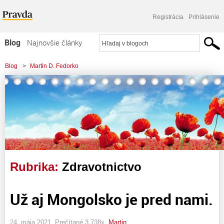
Registrácia
Prihlásenie
Blog
Najnovšie články
Najčítanejšie články
Blog
>
Martin D. Fedorko
Najkomentovanejšie články
Zoznam blogov
Komerčné blogy
Rubrika:
Zdravotnictvo
Už aj Mongolsko je pred nami.
24. mája 2021, Prečítané 3 738x,
Martin