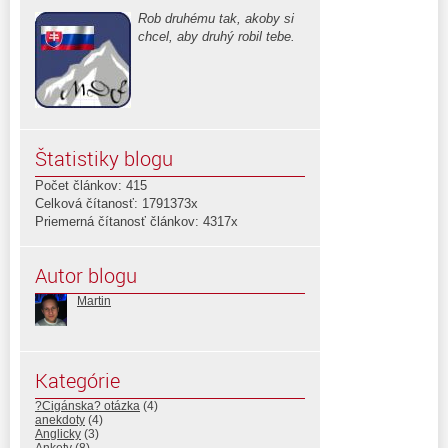
Rob druhému tak, akoby si
chcel, aby druhý robil tebe.
Štatistiky blogu
Počet článkov: 415
Celková čítanosť: 1791373x
Priemerná čítanosť článkov: 4317x
Autor blogu
Martin
Kategórie
?Cigánska? otázka
(4)
anekdoty
(4)
Anglicky
(3)