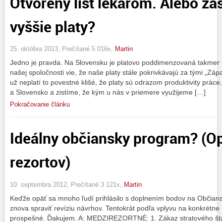
Otvorený list lekárom. Alebo zasl
vyššie platy?
25. októbra 2013, Prečítané 5 016x,
Martin
Jedno je pravda. Na Slovensku je platovo poddimenzovaná takmer 
našej spoločnosti vie, že naše platy stále pokrivkávajú za tými „Z
už neplatí to povestné klišé, že platy sú odrazom produktivity prác
a Slovensko a zistíme, že kým u nás v priemere využijeme […]
Pokračovanie článku
Ideálny občiansky program? (Op
rezortov)
10. septembra 2012, Prečítané 3 121x,
Martin
Keďže opäť sa mnoho ľudí prihlásilo s doplnením bodov na Občiansk
znova spraviť revíziu návrhov. Tentokrát podľa vplyvu na konkrétne r
prospešné. Ďakujem. A: MEDZIREZORTNÉ: 1. Zákaz stratového štá