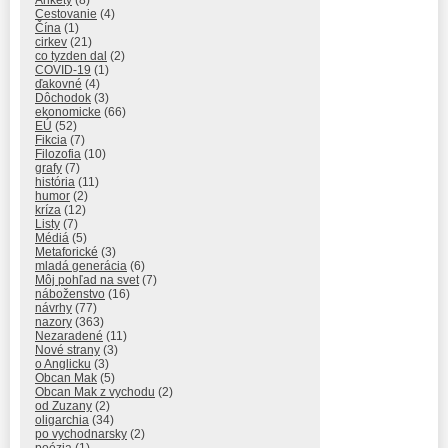
Ankety
(8)
Cestovanie
(4)
Čína
(1)
cirkev
(21)
co tyzden dal
(2)
COVID-19
(1)
ďakovné
(4)
Dôchodok
(3)
ekonomicke
(66)
EÚ
(52)
Fikcia
(7)
Filozofia
(10)
grafy
(7)
história
(11)
humor
(2)
kríza
(12)
Listy
(7)
Médiá
(5)
Metaforické
(3)
mladá generácia
(6)
Môj pohľad na svet
(7)
náboženstvo
(16)
návrhy
(77)
nazory
(363)
Nezaradené
(11)
Nové strany
(3)
o Anglicku
(3)
Obcan Mak
(5)
Obcan Mak z vychodu
(2)
od Zuzany
(2)
oligarchia
(34)
po vychodnarsky
(2)