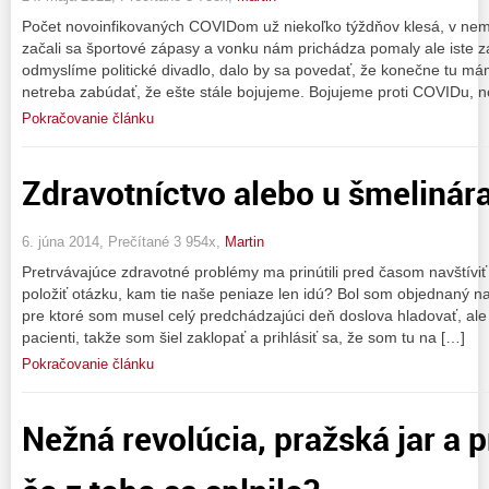
Počet novoinfikovaných COVIDom už niekoľko týždňov klesá, v nemo
začali sa športové zápasy a vonku nám prichádza pomaly ale iste z
odmyslíme politické divadlo, dalo by sa povedať, že konečne tu mám
netreba zabúdať, že ešte stále bojujeme. Bojujeme proti COVIDu, n
Pokračovanie článku
Zdravotníctvo alebo u šmelinár
6. júna 2014, Prečítané 3 954x,
Martin
Pretrvávajúce zdravotné problémy ma prinútili pred časom navštívi
položiť otázku, kam tie naše peniaze len idú? Bol som objednaný na
pre ktoré som musel celý predchádzajúci deň doslova hladovať, ale 
pacienti, takže som šiel zaklopať a prihlásiť sa, že som tu na […]
Pokračovanie článku
Nežná revolúcia, pražská jar a p