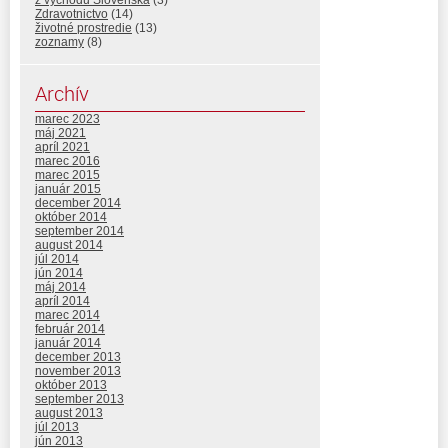
z vychodu Slovenska
(3)
Zdravotnictvo
(14)
životné prostredie
(13)
zoznamy
(8)
Archív
marec 2023
máj 2021
apríl 2021
marec 2016
marec 2015
január 2015
december 2014
október 2014
september 2014
august 2014
júl 2014
jún 2014
máj 2014
apríl 2014
marec 2014
február 2014
január 2014
december 2013
november 2013
október 2013
september 2013
august 2013
júl 2013
jún 2013