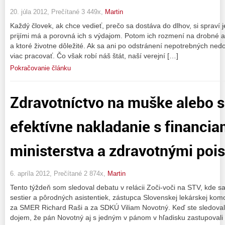
20. júla 2012, Prečítané 3 449x,
Martin
Každý človek, ak chce vedieť, prečo sa dostáva do dlhov, si spraví
prijími má a porovná ich s výdajom. Potom ich rozmení na drobné a 
a ktoré životne dôležité. Ak sa ani po odstránení nepotrebných ned
viac pracovať. Čo však robí náš štát, naší verejní […]
Pokračovanie článku
Zdravotníctvo na muške alebo s
efektívne nakladanie s financ
ministerstva a zdravotnými poi
6. apríla 2012, Prečítané 2 874x,
Martin
Tento týždeň som sledoval debatu v relácii Zoči-voči na STV, kde sa
sestier a pôrodných asistentiek, zástupca Slovenskej lekárskej komo
za SMER Richard Raši a za SDKÚ Viliam Novotný. Keď ste sledovali 
dojem, že pán Novotný aj s jedným v pánom v hľadisku zastupovali