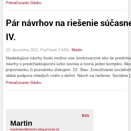
Pokračovanie článku
Pár návrhov na riešenie súčasne
IV.
10. decembra 2011, Prečítané 2 643x,
Martin
Nasledujúce návrhy budú možno viac kontroverzné ako tie predchád
návrhy s predchádzajúcimi úzko súvisia a tvoria jeden komplex. Ako
pripomienku či poznámku ďakujem. 22. Stav: Zneužívanie sociálne
slabá podpora mladých rodín s deťmi. Návrh na riešenie: Sociálne 
Pokračovanie článku
RSS
Martin
martindavidfedorko.blog.pravda.sk