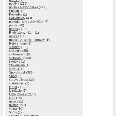
poézia
(1)
politika
(239)
politika a ekonomika
(242)
Poľsko
(1)
Poviedka
(1)
Požiadavky
(43)
prezidentské voľby 2014
(5)
príjmy
(10)
protesty
(18)
Rady zákazníkom
(1)
recesia
(11)
recesia zo stipkou pravdy
(10)
Referendum
(1)
s bodmi
(103)
s citatom
(25)
s obrazkami
(60)
s otazkou
(240)
školstvo
(1)
Slovenčina
(1)
slovník
(1)
Spoločnosť
(386)
Sport
(5)
spravodlivosť
(39)
statisticke
(21)
tabulky
(13)
tv relácie
(2)
Ukrajinská kríza
(3)
USA
(18)
ústava
(1)
úvahy
(257)
vojna
(10)
Voľby
(27)