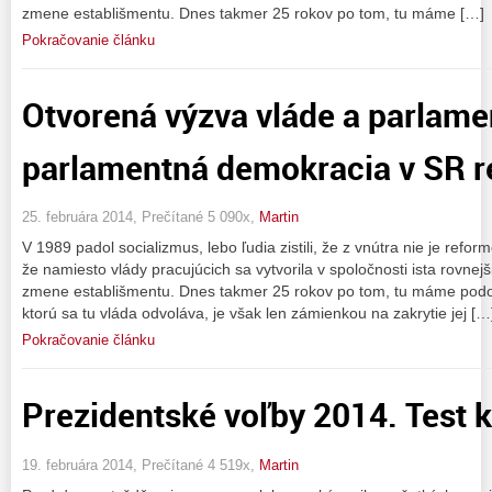
zmene establišmentu. Dnes takmer 25 rokov po tom, tu máme […]
Pokračovanie článku
Otvorená výzva vláde a parlame
parlamentná demokracia v SR 
25. februára 2014, Prečítané 5 090x,
Martin
V 1989 padol socializmus, lebo ľudia zistili, že z vnútra nie je refo
že namiesto vlády pracujúcich sa vytvorila v spoločnosti ista rovnejši
zmene establišmentu. Dnes takmer 25 rokov po tom, tu máme podo
ktorú sa tu vláda odvoláva, je však len zámienkou na zakrytie jej […
Pokračovanie článku
Prezidentské voľby 2014. Test 
19. februára 2014, Prečítané 4 519x,
Martin