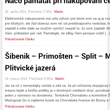
Načo pamätať pri nakupovaní ce
26. apríla 2014, Prečítané 3 393x,
Martin
Elektronické nakupovanie má veľa výhod, pre ktoré som sa aj ja roz
pre blízkych, ale žiaľ doteraz som nič od predávajúceho nedostal,
zaplatil a ešte stále sa snažím vymôcť naspäť to, čo som zaplatil. 
Vám, prikladám pár rád. Pamätajte, že eBay Vám peniaze vrátiť […
Pokračovanie článku
Šibenik – Primošten – Split – 
Plitvické jazerá
19. marca 2014, Prečítané 9 053x,
Martin
Jar sa už z nenazdajky začala a zdá sa, že pri súčasnej stúpajúcej t
krásne teplé a keďže politiky je v dnešných médiách dosť, ponúk
jeden z námetov na dovolenku. Tentokrát Chorvátsko a konkrétne Šib
Mežugorje (tu si zájdeme kúsok za Chorvátske hranice do Bosny a 
Pokračovanie článku