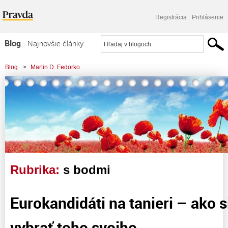
Registrácia
Prihlásenie
Blog
Najnovšie články
Najčítanejšie články
Blog
>
Martin D. Fedorko
Najkomentovanejšie články
Zoznam blogov
Komerčné blogy
Rubrika:
s bodmi
Eurokandidáti na tanieri – ako 
vybrať toho svojho.