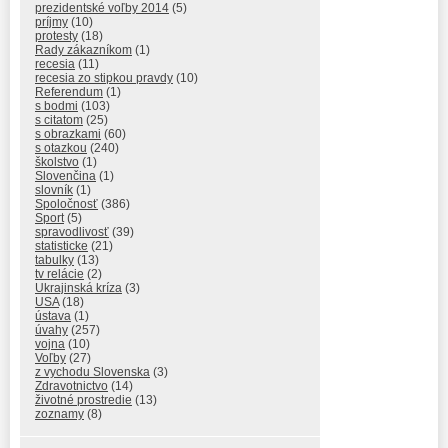
prezidentské voľby 2014
(5)
príjmy
(10)
protesty
(18)
Rady zákazníkom
(1)
recesia
(11)
recesia zo stipkou pravdy
(10)
Referendum
(1)
s bodmi
(103)
s citatom
(25)
s obrazkami
(60)
s otazkou
(240)
školstvo
(1)
Slovenčina
(1)
slovník
(1)
Spoločnosť
(386)
Sport
(5)
spravodlivosť
(39)
statisticke
(21)
tabulky
(13)
tv relácie
(2)
Ukrajinská kríza
(3)
USA
(18)
ústava
(1)
úvahy
(257)
vojna
(10)
Voľby
(27)
z vychodu Slovenska
(3)
Zdravotnictvo
(14)
životné prostredie
(13)
zoznamy
(8)