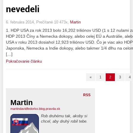
nevedeli
6. februára 2014, Prečítané 10 473x,
Martin
1. HDP USA za rok 2013 bolo 16,202 triliónov USD (1 s 12 nulami z
HDP 2013 Číny a Nemecka dokopy, alebo celej EÚ a Austrálie, aleb
USA v roku 2013 dosiahol 12,923 triliónov USD. Čo je viac ako HDP 
Japonska, Nemecka a Indie dokopy, alebo takmer 1/4 dlhu na celom
[…]
Pokračovanie článku
«
1
2
3
4
RSS
Martin
martindavidfedorko.blog.pravda.sk
Rob druhému tak, akoby si
chcel, aby druhý robil tebe.