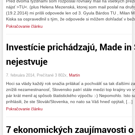
Pred dvoma tyždňami som rozposlal rovnaký mail na všetkých prez
nájsť >TU<. (plus Helena Mezenská, ktorej som mail poslal na dru
(19.2.2014) mi prišli odpovede len od 3. Gyula Bárdos TU , Milan M
Kiska sa ospravedlnil s tým, že odpovede si môžem dohľadať v be
Pokračovanie článku
Investície prichádzajú, Made in
nejestvuje
7. februára 2014, Prečítané 3 802x,
Martin
Hoci sa vlády každý rok snažia prilákať a pochváliť sa tak ďalšími z
znížili nezamestnanosť, Slovensko patrí stále medzi top krajiny vo 
pár krát menil aj spôsob štatistického výpočtu :-) Nepomohlo. Isto s
prihlásili, že ste Slovák/Slovenka, no nato sa Váš hneď opýtali, […]
Pokračovanie článku
7 ekonomických zaujímavosti o 