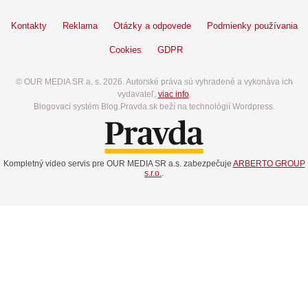
Kontakty
Reklama
Otázky a odpovede
Podmienky používania
Cookies
GDPR
© OUR MEDIA SR a. s. 2026. Autorské práva sú vyhradené a vykonáva ich
vydavateľ,
viac info
.
Blogovací systém Blog.Pravda.sk beží na technológií Wordpress.
Kompletný video servis pre OUR MEDIA SR a.s. zabezpečuje
ARBERTO GROUP
s.r.o.
.