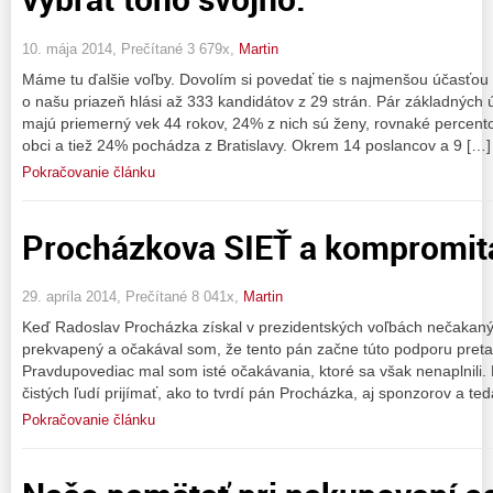
10. mája 2014, Prečítané 3 679x,
Martin
Máme tu ďalšie voľby. Dovolím si povedať tie s najmenšou účasťou 
o našu priazeň hlási až 333 kandidátov z 29 strán. Pár základných 
majú priemerný vek 44 rokov, 24% z nich sú ženy, rovnaké percent
obci a tiež 24% pochádza z Bratislavy. Okrem 14 poslancov a 9 […]
Pokračovanie článku
Procházkova SIEŤ a kompromitá
29. apríla 2014, Prečítané 8 041x,
Martin
Keď Radoslav Procházka získal v prezidentských voľbách nečakanýc
prekvapený a očakával som, že tento pán začne túto podporu preta
Pravdupovediac mal som isté očakávania, ktoré sa však nenaplnili
čistých ľudí prijímať, ako to tvrdí pán Procházka, aj sponzorov a te
Pokračovanie článku