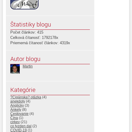
Štatistiky blogu
Počet článkov: 415
Celková čítanosť: 1792178x
Priemerná čítanosť článkov: 4319x
Autor blogu
Martin
Kategórie
?Cigánska? otázka
(4)
anekdoty
(4)
Anglicky
(3)
Ankety
(8)
Cestovanie
(4)
Čína
(1)
cirkev
(21)
co tyzden dal
(2)
COVID-19
(1)