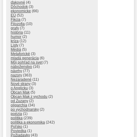
ďakovné
(4)
Dôchodok
(3)
ekonomicke
(66)
EÚ
(52)
Fikcia
(7)
Filozofia
(10)
grafy
(7)
história
(11)
humor
(2)
kríza
(12)
Listy
(7)
Médiá
(5)
Metaforické
(3)
mladá generácia
(6)
Môj pohľad na svet
(7)
náboženstvo
(16)
návrhy
(77)
nazory
(363)
Nezaradené
(11)
Nové strany
(3)
o Anglicku
(3)
Obcan Mak
(5)
Obcan Mak z vychodu
(2)
od Zuzany
(2)
oligarchia
(34)
po vychodnarsky
(2)
poézia
(1)
politika
(239)
politika a ekonomika
(242)
Poľsko
(1)
Poviedka
(1)
Požiadavky
(43)