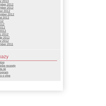
ár 2013
mber 2012
mber 2012
ber 2012
ember 2012
st 2012
012
2012
2012
 2012
c 2012
uár 2012
ár 2012
mber 2011
kazy
blog
pšie recepty
da.sk
rogram
o o víne