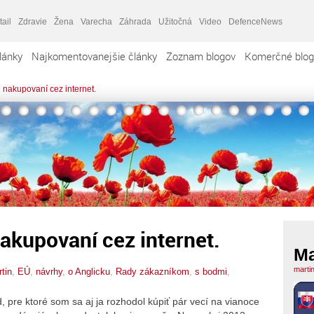
tail
Zdravie
Žena
Varecha
Záhrada
Užitočná
Video
DefenceNews
lánky
Najkomentovanejšie články
Zoznam blogov
Komerčné blog
 nakupovaní cez internet.
akupovaní cez internet.
Ma
marti
tin
,
EÚ
,
návrhy
,
o Anglicku
,
Rady zákazníkom
,
s bodmi
,
 pre ktoré som sa aj ja rozhodol kúpiť pár vecí na vianoce