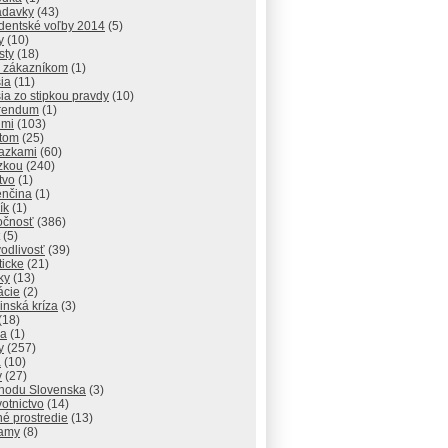
adavky
(43)
identské voľby 2014
(5)
y
(10)
sty
(18)
 zákazníkom
(1)
ia
(11)
ia zo stipkou pravdy
(10)
rendum
(1)
dmi
(103)
atom
(25)
razkami
(60)
zkou
(240)
tvo
(1)
enčina
(1)
ík
(1)
očnosť
(386)
(5)
odlivosť
(39)
ticke
(21)
ky
(13)
lácie
(2)
inská kríza
(3)
(18)
va
(1)
y
(257)
a
(10)
y
(27)
chodu Slovenska
(3)
otnictvo
(14)
né prostredie
(13)
amy
(8)