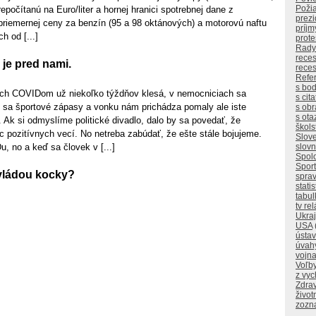
Poži
epočítanú na Euro/liter a hornej hranici spotrebnej dane z
prez
priemernej ceny za benzín (95 a 98 oktánových) a motorovú naftu
príjm
h od [...]
prote
Rady
reces
je pred nami.
reces
Refe
s bo
ých COVIDom už niekoľko týždňov klesá, v nemocniciach sa
s cit
li sa športové zápasy a vonku nám prichádza pomaly ale iste
s ob
s ota
Ak si odmyslíme politické divadlo, dalo by sa povedať, že
škols
 pozitívnych vecí. No netreba zabúdať, že ešte stále bojujeme.
Slov
slovn
, no a keď sa človek v [...]
Spol
Sport
 vládou kocky?
sprav
statis
tabul
tv re
Ukraj
USA
ústa
úvah
vojn
Voľb
z vy
Zdrav
život
zozn