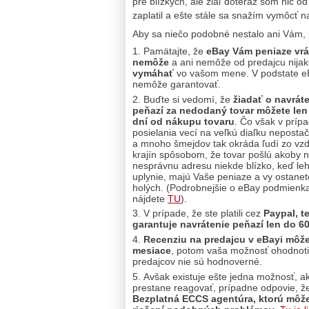
pre blízkych, ale žiaľ doteraz som nič 
zaplatil a ešte stále sa snažím vymôcť na
Aby sa niečo podobné nestalo ani Vám, 
Pamätajte, že
eBay Vám peniaze vrá
nemôže
a ani nemôže od predajcu nija
vymáhať
vo vašom mene. V podstate e
nemôže garantovať.
Buďte si vedomí, že
žiadať o navrát
peňazí za nedodaný tovar môžete len
dní od nákupu tovaru
. Čo však v príp
posielania vecí na veľkú diaľku nepostač
a mnoho šmejdov tak okráda ľudí zo vzd
krajín spôsobom, že tovar pošlú akoby 
nesprávnu adresu niekde blízko, keď le
uplynie, majú Vaše peniaze a vy ostanet
holých. (Podrobnejšie o eBay podmienk
nájdete
TU
).
V prípade, že ste platili cez
Paypal, t
garantuje navrátenie peňazí len do 6
Recenziu na predajcu v eBayi môž
mesiace
, potom vaša možnosť ohodnotiť
predajcov nie sú hodnoverné.
Avšak existuje ešte jedna možnosť, a
prestane reagovať, prípadne odpovie, že
Bezplatná ECCS agentúra, ktorú môžet