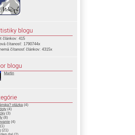
tistiky blogu
t článkov: 415
ová čítanosť: 1790744x
merná čítanosť článkov: 4315x
or blogu
Martin
egórie
ánska? otázka
(4)
doty
(4)
cky
(3)
ty
(8)
ovanie
(4)
(1)
v
(21)
zden dal
(2)