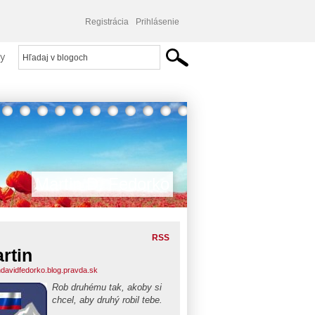
Registrácia
Prihlásenie
y
Martin D. Fedorko
RSS
rtin
ndavidfedorko.blog.pravda.sk
Rob druhému tak, akoby si
chcel, aby druhý robil tebe.