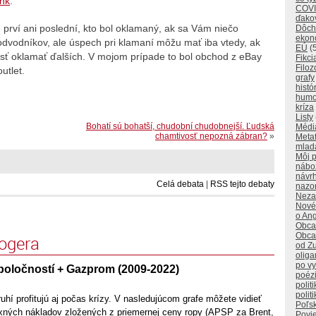
ink
.
COVI
ďako
 prví ani poslední, kto bol oklamaný, ak sa Vám niečo
Dôch
ekon
dvodníkov, ale úspech pri klamaní môžu mať iba vtedy, ak
EÚ
(
sť oklamať ďalších. V mojom prípade to bol obchod z eBay
Fikci
Filoz
utlet.
grafy
histó
humo
kríza
Listy
Bohatí sú bohatší, chudobní chudobnejší. Ľudská
Médi
chamtivosť nepozná zábran?
»
Metaf
mlad
Môj p
nábo
návr
Celá debata
|
RSS tejto debaty
nazo
Neza
Nové
o Ang
Obca
Obca
logera
od Z
oliga
po v
poločností + Gazprom (2009-2022)
poéz
polit
polit
ruhí profitujú aj počas krízy. V nasledujúcom grafe môžete vidieť
Poľs
fixných nákladov zložených z priemernej ceny ropy (APSP za Brent,
Povi