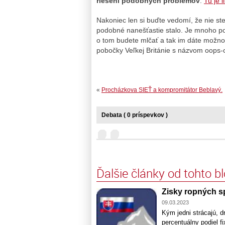
riešení podobných problémov
.
Tu je l
Nakoniec len si buďte vedomí, že nie ste
podobné nanešťastie stalo. Je mnoho po
o tom budete mlčať a tak im dáte možno
pobočky Veľkej Británie s názvom oops-o
«
Procházkova SIEŤ a kompromitátor Beblavý.
Debata ( 0 príspevkov )
Ďalšie články od tohto b
Zisky ropných s
09.03.2023
Kým jedni strácajú, d
percentuálny podiel 