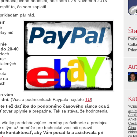
od predávajúceho nedostal, hoci som už v Novembri 2013
späť to, čo som zaplatil.
prikladám pár rád.
tiť
ké
Šta
Bay nič
Poče
enie
Celk
 do 20-40
Prie
adoch
uje
ialených
Aut
na
hota
e na
ach
en vám
Kat
0 dní.
(Viac o podmienkach Paypalu nájdete
TU
).
ete tiež dať iba do podobného časového rámca cca 2
?Cig
 tovar uplynie a prepadne. Tak sa stáva, že hodnotenia
anek
Angli
Anke
k všetky predchádzajúce termíny prešvihnete a predajca
Cest
 s tým už nemôže pre technické veci nič spraviť.
Čína
e kontaktovať, aby Vám poradila a asistovala pri
cirke
co ty