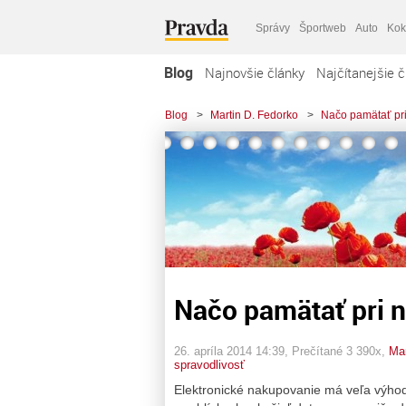
Správy
Športweb
Auto
Kok
Blog
Najnovšie články
Najčítanejšie č
Blog
>
Martin D. Fedorko
>
Načo pamätať pri
Načo pamätať pri n
26. apríla 2014 14:39
, Prečítané 3 390x,
Mar
spravodlivosť
Elektronické nakupovanie má veľa výhod,