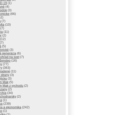
D-19
(1)
vné
(4)
odok
(3)
omicke
(66)
52)
a
(7)
ofia
(10)
(7)
ria
(11)
r
(2)
(12)
(7)
á
(5)
orické
(3)
á generácia
(6)
ohľad na svet
(7)
ženstvo
(16)
hy
(77)
ry
(363)
radené
(11)
 strany
(3)
licku
(3)
n Mak
(5)
n Mak z vychodu
(2)
uzany
(2)
rchia
(34)
ychodnarsky
(2)
ia
(1)
ika
(239)
ika a ekonomika
(242)
ko
(1)
edka
(1)