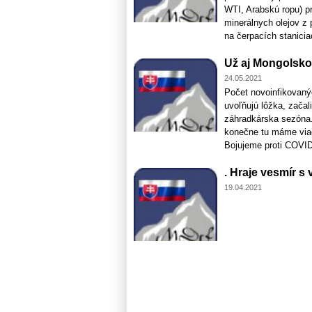
WTI, Arabskú ropu) pr
minerálnych olejov z 
na čerpacích staniciac
Už aj Mongolsko 
24.05.2021
Počet novoinfikovan
uvoľňujú lôžka, zača
záhradkárska sezóna. 
konečne tu máme viac
Bojujeme proti COVIDu
. Hraje vesmír s
19.04.2021