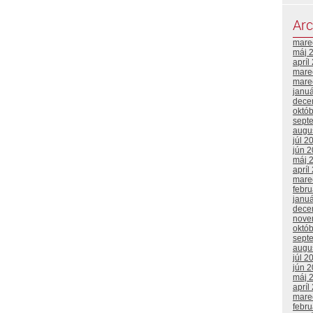
Arc
mare
máj 
apríl
mare
mare
janu
dece
októ
sept
augu
júl 2
jún 
máj 
apríl
mare
febr
janu
dece
nove
októ
sept
augu
júl 2
jún 
máj 
apríl
mare
febr