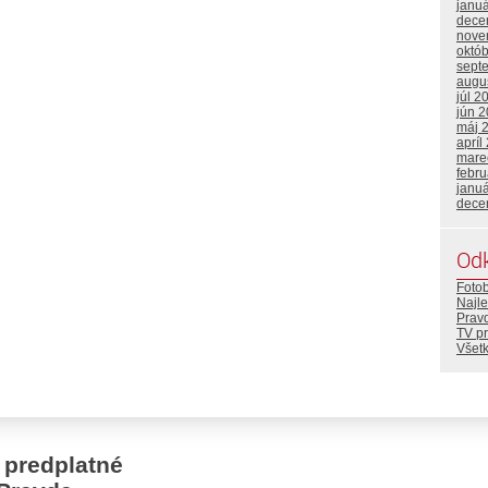
janu
dece
nove
októ
sept
augu
júl 2
jún 
máj 
apríl
mare
febr
janu
dece
Od
Foto
Najle
Prav
TV p
Všetk
 predplatné