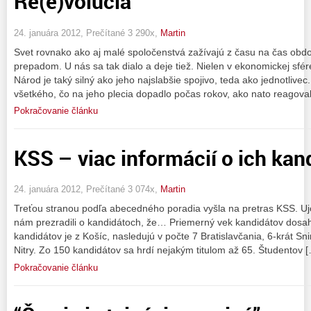
Re(e)volúcia
24. januára 2012, Prečítané 3 290x,
Martin
Svet rovnako ako aj malé spoločenstvá zažívajú z času na čas obd
prepadom. U nás sa tak dialo a deje tiež. Nielen v ekonomickej sfére
Národ je taký silný ako jeho najslabšie spojivo, teda ako jednotlivec.
všetkého, čo na jeho plecia dopadlo počas rokov, ako nato reagova
Pokračovanie článku
KSS – viac informácií o ich kan
24. januára 2012, Prečítané 3 074x,
Martin
Treťou stranou podľa abecedného poradia vyšla na pretras KSS. U
nám prezradili o kandidátoch, že… Priemerný vek kandidátov dosah
kandidátov je z Košíc, nasledujú v počte 7 Bratislavčania, 6-krát Sni
Nitry. Zo 150 kandidátov sa hrdí nejakým titulom až 65. Študentov 
Pokračovanie článku