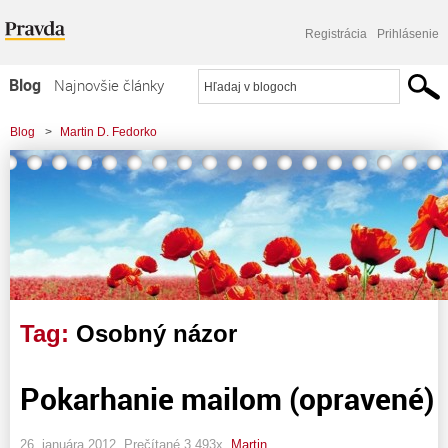
Registrácia
Prihlásenie
Blog
Najnovšie články
Najčítanejšie články
Blog
>
Martin D. Fedorko
Najkomentovanejšie články
Zoznam blogov
Komerčné blogy
Tag:
Osobný názor
Pokarhanie mailom (opravené)
26. januára 2012, Prečítané 3 493x,
Martin