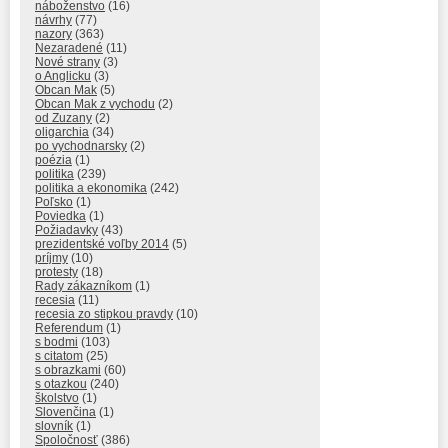
náboženstvo
(16)
návrhy
(77)
nazory
(363)
Nezaradené
(11)
Nové strany
(3)
o Anglicku
(3)
Obcan Mak
(5)
Obcan Mak z vychodu
(2)
od Zuzany
(2)
oligarchia
(34)
po vychodnarsky
(2)
poézia
(1)
politika
(239)
politika a ekonomika
(242)
Poľsko
(1)
Poviedka
(1)
Požiadavky
(43)
prezidentské voľby 2014
(5)
príjmy
(10)
protesty
(18)
Rady zákazníkom
(1)
recesia
(11)
recesia zo stipkou pravdy
(10)
Referendum
(1)
s bodmi
(103)
s citatom
(25)
s obrazkami
(60)
s otazkou
(240)
školstvo
(1)
Slovenčina
(1)
slovník
(1)
Spoločnosť
(386)