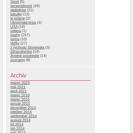
Sport
(5)
spravodlivosť
(39)
statisticke
(21)
tabulky
(13)
tv relácie
(2)
Ukrajinská kríza
(3)
USA
(18)
ústava
(1)
úvahy
(257)
vojna
(10)
Voľby
(27)
z vychodu Slovenska
(3)
Zdravotnictvo
(14)
životné prostredie
(13)
zoznamy
(8)
Archív
marec 2023
máj 2021
apríl 2021
marec 2016
marec 2015
január 2015
december 2014
október 2014
september 2014
august 2014
júl 2014
jún 2014
máj 2014