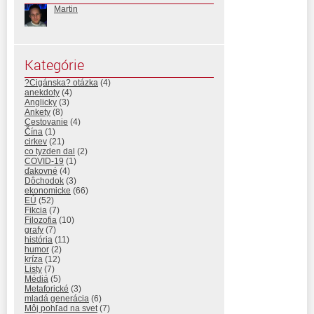
Martin
Kategórie
?Cigánska? otázka
(4)
anekdoty
(4)
Anglicky
(3)
Ankety
(8)
Cestovanie
(4)
Čína
(1)
cirkev
(21)
co tyzden dal
(2)
COVID-19
(1)
ďakovné
(4)
Dôchodok
(3)
ekonomicke
(66)
EÚ
(52)
Fikcia
(7)
Filozofia
(10)
grafy
(7)
história
(11)
humor
(2)
kríza
(12)
Listy
(7)
Médiá
(5)
Metaforické
(3)
mladá generácia
(6)
Môj pohľad na svet
(7)