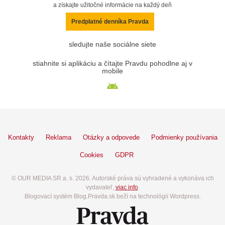
a získajte užitočné informácie na každý deň
Predplatné denníka Pravda
sledujte naše sociálne siete
stiahnite si aplikáciu a čítajte Pravdu pohodlne aj v
mobile
Kontakty
Reklama
Otázky a odpovede
Podmienky používania
Cookies
GDPR
© OUR MEDIA SR a. s. 2026. Autorské práva sú vyhradené a vykonáva ich
vydavateľ,
viac info
.
Blogovací systém Blog.Pravda.sk beží na technológií Wordpress.