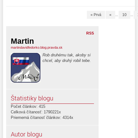
« Prvá
«
...
10
...
RSS
Martin
martindavidfedorko.blog.pravda.sk
Rob druhému tak, akoby si
chcel, aby druhý robil tebe.
Štatistiky blogu
Počet článkov: 415
Celková čítanosť: 1790221x
Priemerná čítanosť článkov: 4314x
Autor blogu