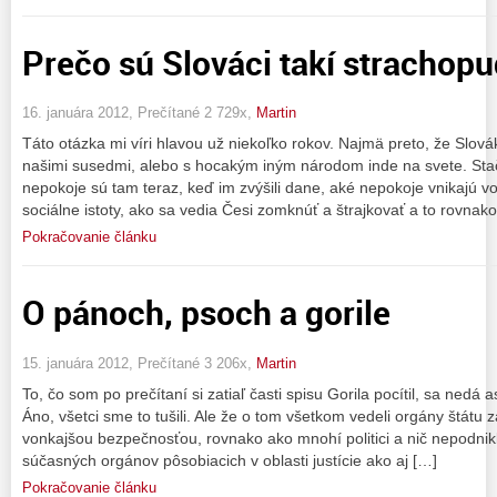
Prečo sú Slováci takí strachopu
16. januára 2012, Prečítané 2 729x,
Martin
Táto otázka mi víri hlavou už niekoľko rokov. Najmä preto, že Slová
našimi susedmi, alebo s hocakým iným národom inde na svete. Sta
nepokoje sú tam teraz, keď im zvýšili dane, aké nepokoje vnikajú 
sociálne istoty, ako sa vedia Česi zomknúť a štrajkovať a to rovnak
Pokračovanie článku
O pánoch, psoch a gorile
15. januára 2012, Prečítané 3 206x,
Martin
To, čo som po prečítaní si zatiaľ časti spisu Gorila pocítil, sa nedá 
Áno, všetci sme to tušili. Ale že o tom všetkom vedeli orgány štátu
vonkajšou bezpečnosťou, rovnako ako mnohí politici a nič nepodnikli
súčasných orgánov pôsobiacich v oblasti justície ako aj […]
Pokračovanie článku