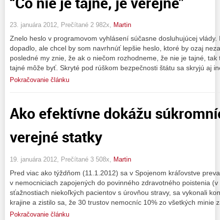
“Čo nie je tajné, je verejné”
23. januára 2012, Prečítané 2 982x,
Martin
Znelo heslo v programovom vyhlásení súčasne dosluhujúcej vlády. 
dopadlo, ale chcel by som navrhnúť lepšie heslo, ktoré by ozaj nez
posledné my znie, že ak o niečom rozhodneme, že nie je tajné, tak
tajné môže byť. Skryté pod rúškom bezpečnosti štátu sa skryjú aj in
Pokračovanie článku
Ako efektívne dokážu súkromní
verejné statky
19. januára 2012, Prečítané 3 508x,
Martin
Pred viac ako týždňom (11.1.2012) sa v Spojenom kráľovstve preval
v nemocniciach zapojených do povinného zdravotného poistenia (v
sťažnostiach niekoľkých pacientov s úrovňou stravy, sa vykonali ko
krajine a zistilo sa, že 30 trustov nemocníc 10% zo všetkých minie 
Pokračovanie článku