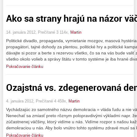
Ako sa strany hrajú na názor vä
14. januára 2012, Prečítané 3 114x,
Martin
Politické divadlo, propaganda, vymietanie mozgov, masová hystéria, 
propagátori, tajné dohody za plentou, politické hry a politické kam
dávajte si pozor a berte s rezervou všetko, čo sa na vás bude valiť z
všetko okolo volieb a správy štátu v tomto systéme je iba hrané div
Pokračovanie článku
Ozajstná vs. zdegenerovaná de
4. januára 2012, Prečítané 4 459x,
Martin
Vychádzajúc zo samotného názvu demokracia = vláda ľudu a nie väč
Nenechať sa zmiasť preto rôznym polopravdivými výkladmi napr. že
zúčastnenej väčšiny, ktorý vidíme u nás. Vidíme rozpor s našou 
demokraciou u nás. Aby bolo vnútro tohto systému zdravé musí sa k
Pokračovanie článku