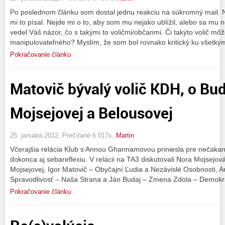
Po poslednom článku som dostal jednu reakciu na súkromný mail.
mi to písal. Nejde mi o to, aby som mu nejako ublížil, alebo sa mu 
vedel Váš názor, čo s takými to voličmi/občanmi. Či takýto volič mô
manipulovateľného? Myslím, že som bol rovnako kritický ku všetký
Pokračovanie článku
Matovič bývalý volič KDH, o Bud
Mojsejovej a Belousovej
25. januára 2012, Prečítané 6 017x,
Martin
Včerajšia relácia Klub s Annou Ghannamovou priniesla pre nečakan
dokonca aj sebareflexiu. V relácii na TA3 diskutovali Nora Mojsejo
Mojsejovej, Igor Matovič – Obyčajní Ľudia a Nezávislé Osobnosti, 
Spravodlivosť – Naša Strana a Ján Budaj – Zmena Zdola – Demokr
Pokračovanie článku