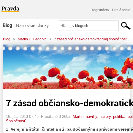
Registrácia
Prihlásenie
Blog
Najnovšie články
Najčítanejšie články
Blog
>
Martin D. Fedorko
>
7 zásad občiansko-demokratickej spoločnosti
Najkomentovanejšie články
Zoznam blogov
Komerčné blogy
7 zásad občiansko-demokratick
16. júla 2013 07:45
, Prečítané 3 260x,
Martin
,
návrhy
,
nazory
,
politika
,
pol
Spoločnosť
1.
Verejní a štátni činitelia sú iba dočasnými správcami verej