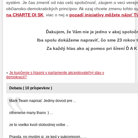
systém. Je čas zmeniť od nás celú spoločnosť, záujem o veci verej
občiansko-demokratických princípov. Ak ozaj chcete zmenu tohto s
na CHARTE OI SK
, viac o nej a
pozadí iniciatívy môžete nájsť T
Ďakujem, že Vám nie je jedno v akej spoločno
Iba spolu dokážeme napraviť, čo sme 23 rokov ti
Za každý hlas ako aj pomoc pri šírení Ď A K 
«
Je kupčenie s hlasmi v parlamente akceptovateľný stav v
demokracii?
Debata ( 10 príspevkov )
Mark Twain napisal: Jediny dovod pre ...
otherwise many thanx :) ...
ze to vsetko kvoli slobodnej volbe ...
Pravda, no myslim si, ze ked v sukromnom... ...