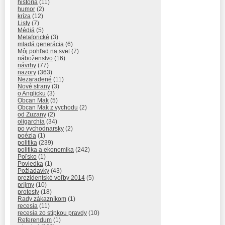
história
(11)
humor
(2)
kríza
(12)
Listy
(7)
Médiá
(5)
Metaforické
(3)
mladá generácia
(6)
Môj pohľad na svet
(7)
náboženstvo
(16)
návrhy
(77)
nazory
(363)
Nezaradené
(11)
Nové strany
(3)
o Anglicku
(3)
Obcan Mak
(5)
Obcan Mak z vychodu
(2)
od Zuzany
(2)
oligarchia
(34)
po vychodnarsky
(2)
poézia
(1)
politika
(239)
politika a ekonomika
(242)
Poľsko
(1)
Poviedka
(1)
Požiadavky
(43)
prezidentské voľby 2014
(5)
príjmy
(10)
protesty
(18)
Rady zákazníkom
(1)
recesia
(11)
recesia zo stipkou pravdy
(10)
Referendum
(1)