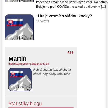
konečne tu máme viac pozitívnych vecí. No netreba
Bojujeme proti COVIDu, no a keď sa človek v [...]
. Hraje vesmír s vládou kocky?
19.04.2021
RSS
Martin
martindavidfedorko.blog.pravda.sk
Rob druhému tak, akoby si
chcel, aby druhý robil tebe.
Štatistiky blogu