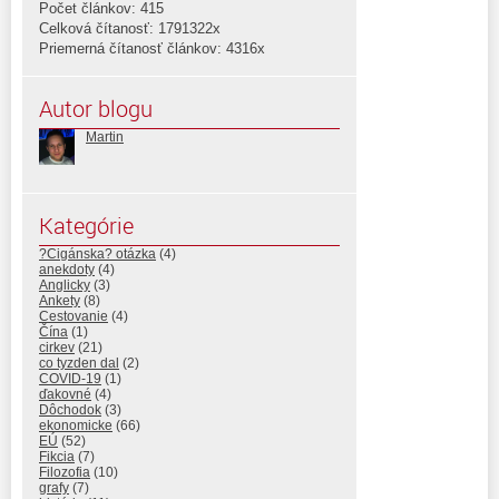
Počet článkov: 415
Celková čítanosť: 1791322x
Priemerná čítanosť článkov: 4316x
Autor blogu
Martin
Kategórie
?Cigánska? otázka
(4)
anekdoty
(4)
Anglicky
(3)
Ankety
(8)
Cestovanie
(4)
Čína
(1)
cirkev
(21)
co tyzden dal
(2)
COVID-19
(1)
ďakovné
(4)
Dôchodok
(3)
ekonomicke
(66)
EÚ
(52)
Fikcia
(7)
Filozofia
(10)
grafy
(7)