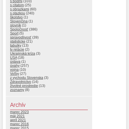
s bodmi
(103)
s citatom
(25)
s obrazkami
(60)
s otazkou
(240)
školstvo
(1)
Slovenčina
(1)
slovník
(1)
Spoločnosť
(386)
Sport
(5)
spravodlivosť
(39)
statisticke
(21)
tabulky
(13)
tv relácie
(2)
Ukrajinská kríza
(3)
USA
(18)
ústava
(1)
úvahy
(257)
vojna
(10)
Voľby
(27)
z vychodu Slovenska
(3)
Zdravotnictvo
(14)
životné prostredie
(13)
zoznamy
(8)
Archív
marec 2023
máj 2021
apríl 2021
marec 2016
marec 2015