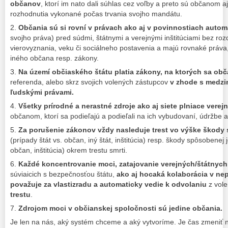
občanov
, ktorí im nato dali súhlas cez voľby a preto sú občanom 
rozhodnutia vykonané počas trvania svojho mandátu.
2.
Občania sú si rovní v právach ako aj v povinnostiach autom
svojho práva) pred súdmi, štátnymi a verejnými inštitúciami bez rozd
vierovyznania, veku či sociálneho postavenia a majú rovnaké práv
iného občana resp. zákony.
3.
Na území občiaského štátu platia zákony, na ktorých sa obč
referenda, alebo skrz svojich volených zástupcov
v zhode s medzi
ľudskými právami.
4.
Všetky prírodné a nerastné zdroje ako aj siete plniace verejn
občanom, ktorí sa podieľajú a podieľali na ich vybudovaní, údržbe a
5.
Za porušenie zákonov vždy nasleduje trest vo výške škody
(prípady štát vs. občan, iný štát, inštitúcia) resp. škody spôsobenej j
občan, inštitúcia) okrem trestu smrti.
6.
Každé koncentrovanie moci, zatajovanie verejných/štátnych 
súviaicich s bezpečnosťou štátu,
ako aj hocaká kolaborácia v n
považuje za vlastizradu a automaticky vedie k odvolaniu
z vole
trestu
.
7.
Zdrojom moci v občianskej spoločnosti sú jedine občania.
Je len na nás, aký systém chceme a aký vytvoríme. Je čas zmeniť 