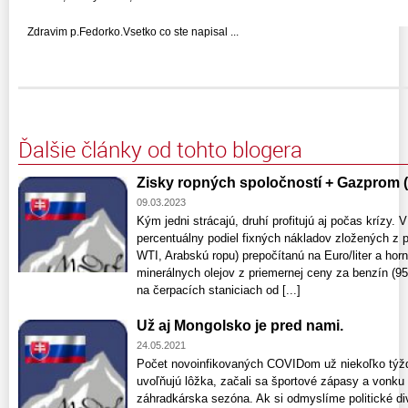
Zdravim p.Fedorko.Vsetko co ste napisal ...
Ďalšie články od tohto blogera
Zisky ropných spoločností + Gazprom 
09.03.2023
Kým jedni strácajú, druhí profitujú aj počas krízy.
percentuálny podiel fixných nákladov zložených z 
WTI, Arabskú ropu) prepočítanú na Euro/liter a horn
minerálnych olejov z priemernej ceny za benzín (9
na čerpacích staniciach od [...]
Už aj Mongolsko je pred nami.
24.05.2021
Počet novoinfikovaných COVIDom už niekoľko týžd
uvoľňujú lôžka, začali sa športové zápasy a vonku
záhradkárska sezóna. Ak si odmyslíme politické di