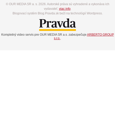
© OUR MEDIA SR a. s. 2026. Autorské práva sú vyhradené a vykonáva ich
vydavateľ,
viac info
.
Blogovací systém Blog.Pravda.sk beží na technológií Wordpress.
Kompletný video servis pre OUR MEDIA SR a.s. zabezpečuje
ARBERTO GROUP
s.r.o.
.