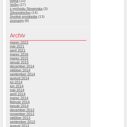
vojna
(10)
Voľby
(27)
z vychodu Slovenska
(3)
Zdravotnictvo
(14)
životné prostredie
(13)
zoznamy
(8)
Archív
marec 2023
máj 2021
apríl 2021
marec 2016
marec 2015
január 2015
december 2014
október 2014
september 2014
august 2014
júl 2014
jún 2014
máj 2014
apríl 2014
marec 2014
február 2014
január 2014
december 2013
november 2013
október 2013
september 2013
august 2013