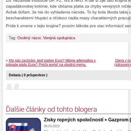
tzv. nezávislé inštitúcie GP, PZ, NS a NKÚ. A tak si žije táto krajina 
zapadákovskej kolónie, kde občania platia za chyby verejných ničiteľ
Avšak dúfam, že nie do vyhladenia národa. To by bola škoda takej un
bezcharakterní hlupáci a riťolezci riadia masy charakterných pracuj
Príde k zmene v tejto krajine? prosím kliknite pre viac informácií s
Tag:
Osobný názor
,
Verejná spolupráca
«
Kto nás zachráni, keď padne Euro? Máme alternatívu v
Diera v ro
prípade pádu Eura? Prečo prejsť na vlastnú menu.
(zdravom r
Debata ( 0 príspevkov )
Ďalšie články od tohto blogera
Zisky ropných spoločností + Gazprom 
09.03.2023