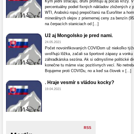
Kým jedni strácajú, druhí profitujú aj počas krízy.
percentuálny podiel fixných nákladov zložených z 
WTI, Arabskú ropu) prepočítanú na Euro/liter a horn
minerálnych olejov z priemernej ceny za benzín (9
na čerpacích staniciach od [...]
Už aj Mongolsko je pred nami.
24.05.2021
Počet novoinfikovaných COVIDom už niekoľko týžd
uvoľňujú lôžka, začali sa športové zápasy a vonku
záhradkárska sezóna. Ak si odmyslíme politické di
konečne tu máme viac pozitívnych vecí. No netreba
Bojujeme proti COVIDu, no a keď sa človek v [...]
. Hraje vesmír s vládou kocky?
19.04.2021
RSS