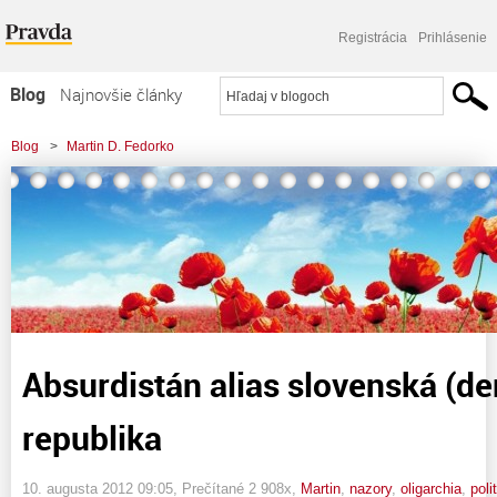
Registrácia
Prihlásenie
Blog
Najnovšie články
Najčítanejšie články
Blog
>
Martin D. Fedorko
Najkomentovanejšie články
>
Absurdistán alias slovenská (demokratická? ) republika
Zoznam blogov
Komerčné blogy
Absurdistán alias slovenská (d
republika
10. augusta 2012 09:05
, Prečítané 2 908x,
Martin
,
nazory
,
oligarchia
,
poli