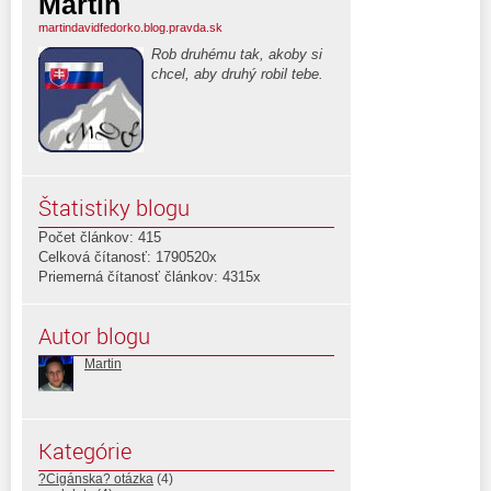
Martin
martindavidfedorko.blog.pravda.sk
Rob druhému tak, akoby si
chcel, aby druhý robil tebe.
Štatistiky blogu
Počet článkov: 415
Celková čítanosť: 1790520x
Priemerná čítanosť článkov: 4315x
Autor blogu
Martin
Kategórie
?Cigánska? otázka
(4)