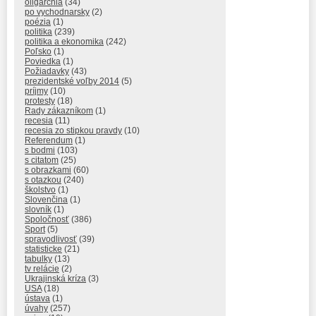
oligarchia
(34)
po vychodnarsky
(2)
poézia
(1)
politika
(239)
politika a ekonomika
(242)
Poľsko
(1)
Poviedka
(1)
Požiadavky
(43)
prezidentské voľby 2014
(5)
príjmy
(10)
protesty
(18)
Rady zákazníkom
(1)
recesia
(11)
recesia zo stipkou pravdy
(10)
Referendum
(1)
s bodmi
(103)
s citatom
(25)
s obrazkami
(60)
s otazkou
(240)
školstvo
(1)
Slovenčina
(1)
slovník
(1)
Spoločnosť
(386)
Sport
(5)
spravodlivosť
(39)
statisticke
(21)
tabulky
(13)
tv relácie
(2)
Ukrajinská kríza
(3)
USA
(18)
ústava
(1)
úvahy
(257)