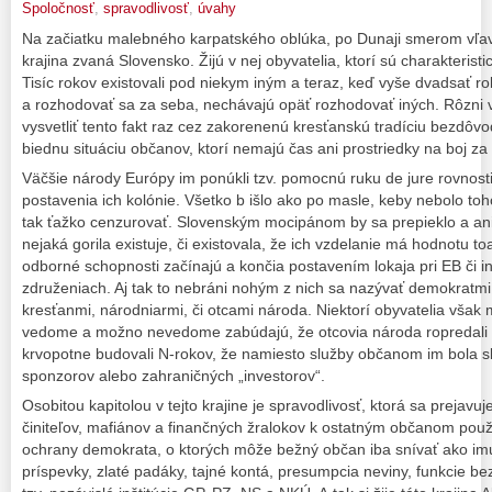
Spoločnosť
,
spravodlivosť
,
úvahy
Na začiatku malebného karpatského oblúka, po Dunaji smerom vľa
krajina zvaná Slovensko. Žijú v nej obyvatelia, ktorí sú charakteristi
Tisíc rokov existovali pod niekym iným a teraz, keď vyše dvadsať r
a rozhodovať sa za seba, nechávajú opäť rozhodovať iných. Rôzni v
vysvetliť tento fakt raz cez zakorenenú kresťanskú tradíciu bezdôv
biednu situáciu občanov, ktorí nemajú čas ani prostriedky na boj za
Väčšie národy Európy im ponúkli tzv. pomocnú ruku de jure rovnosti
postavenia ich kolónie. Všetko b išlo ako po masle, keby nebolo toho
tak ťažko cenzurovať. Slovenským mocipánom by sa prepieklo a ani 
nejaká gorila existuje, či existovala, že ich vzdelanie má hodnotu to
odborné schopnosti začínajú a končia postavením lokaja pri EB či
združeniach. Aj tak to nebráni nohým z nich sa nazývať demokratmi, 
kresťanmi, národniarmi, či otcami národa. Niektorí obyvatelia vša
vedome a možno nevedome zabúdajú, že otcovia národa ropredali to
krvopotne budovali N-rokov, že namiesto služby občanom im bola sl
sponzorov alebo zahraničných „investorov“.
Osobitou kapitolou v tejto krajine je spravodlivosť, ktorá sa prejavuj
činiteľov, mafiánov a finančných žralokov k ostatným občanom pou
ochrany demokrata, o ktorých môže bežný občan iba snívať ako imu
príspevky, zlaté padáky, tajné kontá, presumpcia neviny, funkcie b