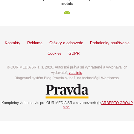
mobile
Kontakty
Reklama
Otázky a odpovede
Podmienky používania
Cookies
GDPR
© OUR MEDIA SR a. s. 2026. Autorské práva sú vyhradené a vykonáva ich
vydavateľ,
viac info
.
Blogovací systém Blog.Pravda.sk beží na technológií Wordpress.
Kompletný video servis pre OUR MEDIA SR a.s. zabezpečuje
ARBERTO GROUP
s.r.o.
.