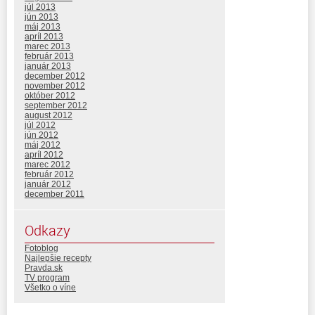
júl 2013
jún 2013
máj 2013
apríl 2013
marec 2013
február 2013
január 2013
december 2012
november 2012
október 2012
september 2012
august 2012
júl 2012
jún 2012
máj 2012
apríl 2012
marec 2012
február 2012
január 2012
december 2011
Odkazy
Fotoblog
Najlepšie recepty
Pravda.sk
TV program
Všetko o víne