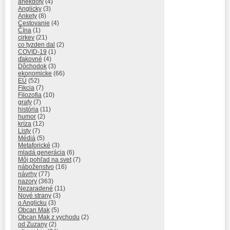
anekdoty
(4)
Anglicky
(3)
Ankety
(8)
Cestovanie
(4)
Čína
(1)
cirkev
(21)
co tyzden dal
(2)
COVID-19
(1)
ďakovné
(4)
Dôchodok
(3)
ekonomicke
(66)
EÚ
(52)
Fikcia
(7)
Filozofia
(10)
grafy
(7)
história
(11)
humor
(2)
kríza
(12)
Listy
(7)
Médiá
(5)
Metaforické
(3)
mladá generácia
(6)
Môj pohľad na svet
(7)
náboženstvo
(16)
návrhy
(77)
nazory
(363)
Nezaradené
(11)
Nové strany
(3)
o Anglicku
(3)
Obcan Mak
(5)
Obcan Mak z vychodu
(2)
od Zuzany
(2)