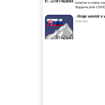
konečne tu máme viac
Bojujeme proti COVIDu
. Hraje vesmír s
19.04.2021