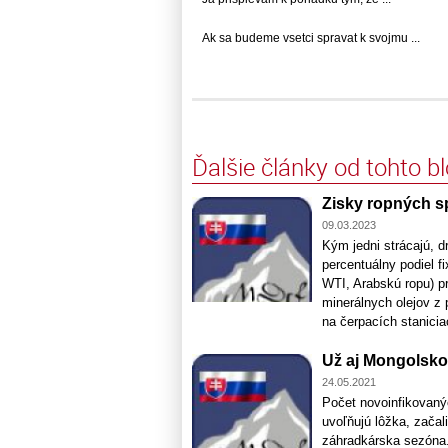
Ak sa budeme vsetci spravat k svojmu ...
Ďalšie články od tohto b
Zisky ropných s
09.03.2023
Kým jedni strácajú, d
percentuálny podiel 
WTI, Arabskú ropu) pr
minerálnych olejov z 
na čerpacích staniciac
Už aj Mongolsko 
24.05.2021
Počet novoinfikovan
uvoľňujú lôžka, zača
záhradkárska sezóna. 