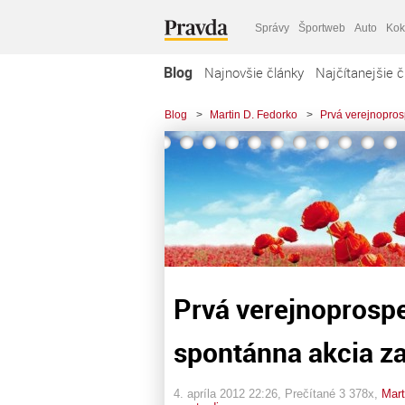
Správy
Športweb
Auto
Kok
Blog
Najnovšie články
Najčítanejšie č
Blog
>
Martin D. Fedorko
>
Prvá verejnoprosp
Prvá verejnoprosp
spontánna akcia za 
4. apríla 2012 22:26
, Prečítané 3 378x,
Mart