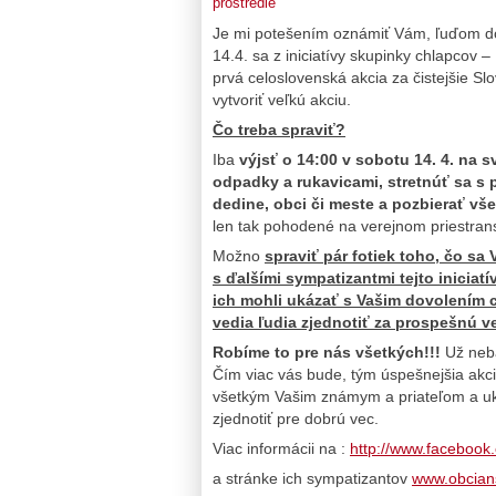
prostredie
Je mi potešením oznámiť Vám, ľuďom dob
14.4. sa z iniciatívy skupinky chlapcov 
prvá celoslovenská akcia za čistejšie Sl
vytvoriť veľkú akciu.
Čo treba spraviť?
Iba
výjsť
o 14:00 v sobotu 14. 4.
na sv
odpadky a rukavicami, stretnúť sa s p
dedine, obci či meste a pozbierať vš
len tak pohodené na verejnom priestrans
Možno
spraviť pár fotiek toho, čo sa
s ďalšími sympatizantmi tejto iniciat
ich mohli ukázať s Vašim dovolením 
vedia ľudia zjednotiť za prospešnú v
Robíme to pre nás všetkých!!!
Už neba
Čím viac vás bude, tým úspešnejšia akc
všetkým Vašim známym a priateľom a uká
zjednotiť pre dobrú vec.
Viac informácii na :
http://www.faceboo
a stránke ich sympatizantov
www.obcians