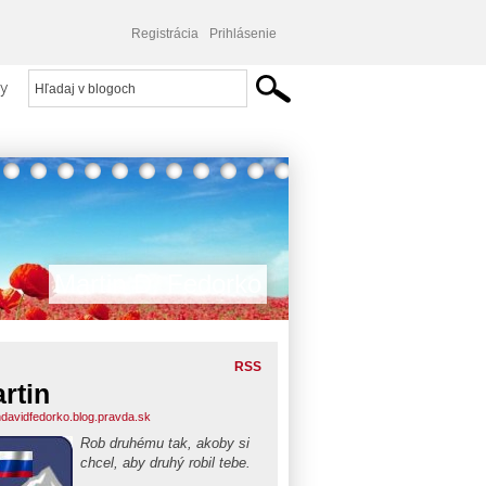
Registrácia
Prihlásenie
y
Martin D. Fedorko
RSS
rtin
ndavidfedorko.blog.pravda.sk
Rob druhému tak, akoby si
chcel, aby druhý robil tebe.