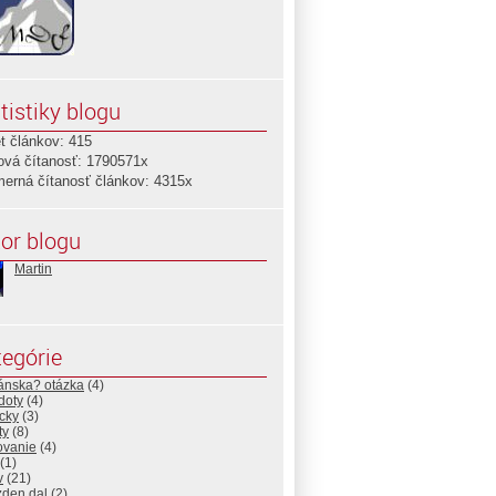
tistiky blogu
t článkov: 415
ová čítanosť: 1790571x
merná čítanosť článkov: 4315x
or blogu
Martin
egórie
ánska? otázka
(4)
doty
(4)
cky
(3)
ty
(8)
ovanie
(4)
(1)
v
(21)
zden dal
(2)