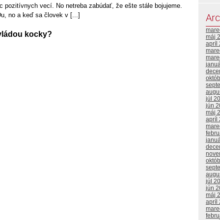
 pozitívnych vecí. No netreba zabúdať, že ešte stále bojujeme.
Arc
, no a keď sa človek v [...]
mare
 vládou kocky?
máj 
apríl
mare
mare
janu
dece
októ
sept
augu
júl 2
jún 
máj 
apríl
mare
febr
janu
dece
nove
októ
sept
augu
júl 2
jún 
máj 
apríl
mare
febr