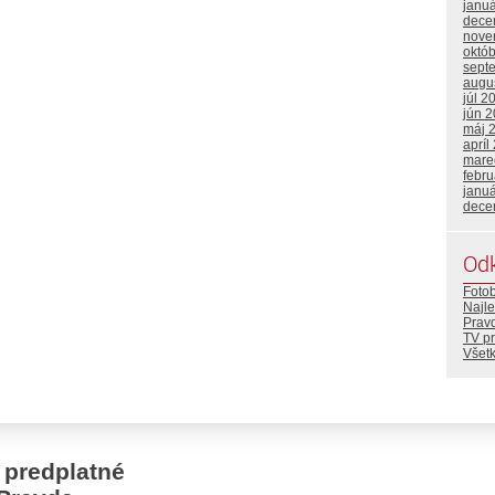
janu
dece
nove
októ
sept
augu
júl 2
jún 
máj 
apríl
mare
febr
janu
dece
Od
Foto
Najle
Prav
TV p
Všetk
 predplatné