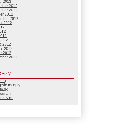
ár 2013
mber 2012
mber 2012
ber 2012
ember 2012
st 2012
012
2012
2012
 2012
c 2012
uár 2012
ár 2012
mber 2011
kazy
blog
pšie recepty
da.sk
rogram
o o víne