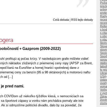
Poži
prez
príjm
prote
Rady
reces
Celá debata
|
RSS tejto debaty
reces
Refe
s bo
s cit
s ob
logera
s ota
škols
Slov
poločností + Gazprom (2009-2022)
slovn
Spol
Sport
ruhí profitujú aj počas krízy. V nasledujúcom grafe môžete vidieť
sprav
fixných nákladov zložených z priemernej ceny ropy (APSP za Brent,
statis
tabul
epočítanú na Euro/liter a hornej hranici spotrebnej dane z
tv re
priemernej ceny za benzín (95 a 98 oktánových) a motorovú naftu
Ukraj
USA
h od [...]
ústa
úvah
je pred nami.
vojn
Voľb
z vy
ých COVIDom už niekoľko týždňov klesá, v nemocniciach sa
Zdrav
život
li sa športové zápasy a vonku nám prichádza pomaly ale iste
zozn
Ak si odmyslíme politické divadlo, dalo by sa povedať, že