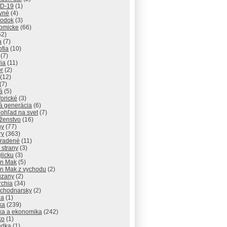
D-19
(1)
vné
(4)
odok
(3)
omicke
(66)
52)
a
(7)
ofia
(10)
(7)
ria
(11)
r
(2)
(12)
(7)
á
(5)
orické
(3)
á generácia
(6)
ohľad na svet
(7)
ženstvo
(16)
hy
(77)
ry
(363)
radené
(11)
 strany
(3)
licku
(3)
n Mak
(5)
n Mak z vychodu
(2)
uzany
(2)
rchia
(34)
ychodnarsky
(2)
ia
(1)
ika
(239)
ika a ekonomika
(242)
ko
(1)
edka
(1)