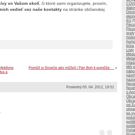
tívy vo Vašom okolí
, či ktoré sami organizujete, prosím,
COVI
ďako
nich vedieť cez naše kontakty
na stránke občianskej
Dôch
ekon
EÚ
(
Fikci
Filoz
grafy
histó
humo
kríza
Listy
Médi
Metaf
mlad
Môj p
efektívne
Pomôž si človeče ako môžeš i Pán Boh ti pomôže. . .
»
nábo
tva a
návr
nazo
Neza
Posledný 05. 04. 2012, 19:51
Nové
o Ang
Obca
Obca
od Z
oliga
.
po v
poéz
polit
polit
Poľs
Povi