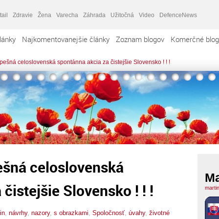
tail
Zdravie
Žena
Varecha
Záhrada
Užitočná
Video
DefenceNews
lánky
Najkomentovanejšie články
Zoznam blogov
Komerčné blog
ešná celoslovenská spontánna akcia za čistejšie Slovensko ! ! !
ešná celoslovenská
Ma
čistejšie Slovensko ! ! !
marti
in
,
návrhy
,
nazory
,
s obrazkami
,
Spoločnosť
,
úvahy
,
životné