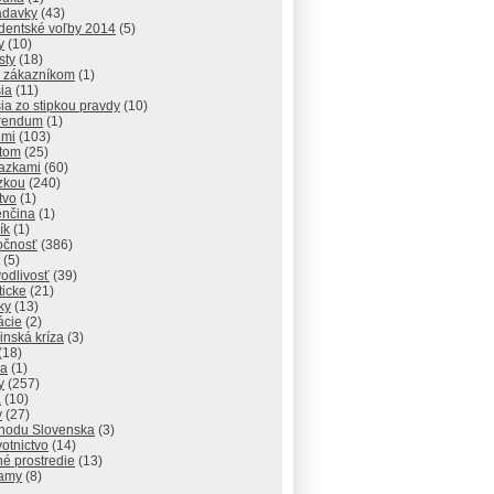
adavky
(43)
identské voľby 2014
(5)
y
(10)
sty
(18)
 zákazníkom
(1)
ia
(11)
ia zo stipkou pravdy
(10)
rendum
(1)
dmi
(103)
atom
(25)
razkami
(60)
zkou
(240)
tvo
(1)
enčina
(1)
ík
(1)
očnosť
(386)
(5)
odlivosť
(39)
ticke
(21)
ky
(13)
lácie
(2)
inská kríza
(3)
(18)
va
(1)
y
(257)
a
(10)
y
(27)
chodu Slovenska
(3)
otnictvo
(14)
né prostredie
(13)
amy
(8)