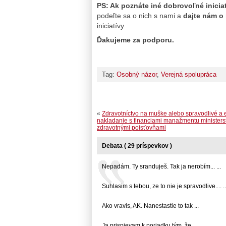
PS: Ak poznáte iné dobrovoľné inicia
podeľte sa o nich s nami a
dajte nám o 
iniciatívy.
Ďakujeme za podporu.
Tag:
Osobný názor
,
Verejná spolupráca
«
Zdravotníctvo na muške alebo spravodlivé a 
nakladanie s financiami manažmentu ministers
zdravotnými poisťovňami
Debata ( 29 príspevkov )
Nepadám. Ty sranduješ. Tak ja nerobím... ...
Suhlasim s tebou, ze to nie je spravodlive.... ..
Ako vravis, AK. Nanestastie to tak ...
Ja prispievam k poriadku tým, že ...