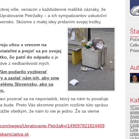
rej vôle, veriacim v každodenné maličké zázraky, že
– Upratovanie Petržalky – a ich sympatizantov uskutoční
ovensko. Skúsme z malej idey pridaním svojej trošky,
Šta
Poče
oju ulicu s vrecom na
Celk
riateľmi a prejsť sa po svojej
Prie
etko, čo patrí do odpadu
a je
tve z nedbanlivosti iných.
Aut
 Vám podarilo vyzbierať
ívy a zaslať nám ich, aby sme
celému Slovensku, ako sa
ec.
Kat
ví pozerať sa na neporiadok, ktorý sa nám tu povaľuje.
ia bude. Preto Vás skromne prosím rozšírte túto správu
?Cig
žte všetkým, že nám to nie je jedno. Že sa vieme
anek
Angli
Anke
Cest
k.com/pages/Upratovanie-Petržalky/149097821824409
Čína
kainiciativa.sk
.
cirke
co ty