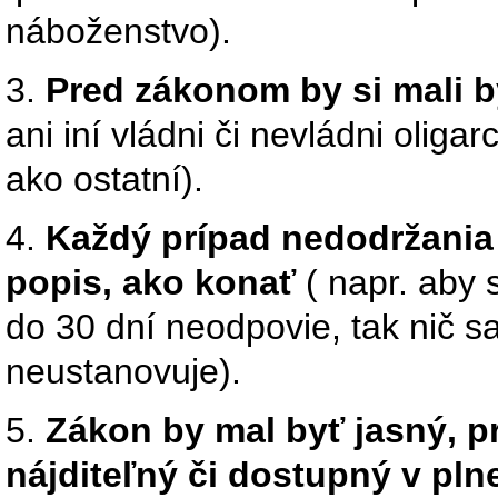
náboženstvo).
3.
Pred zákonom by si mali b
ani iní vládni či nevládni olig
ako ostatní).
4.
Každý prípad nedodržania 
popis, ako konať
( napr. aby 
do 30 dní neodpovie, tak nič s
neustanovuje).
5.
Zákon by mal byť jasný, p
nájditeľný či dostupný v plne