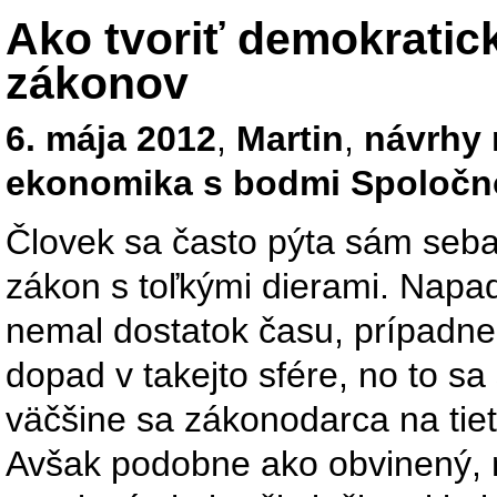
Ako tvoriť demokratic
zákonov
6. mája 2012
,
Martin
,
návrhy n
ekonomika s bodmi Spoločn
Človek sa často pýta sám seb
zákon s toľkými dierami. Nap
nemal dostatok času, prípadn
dopad v takejto sfére, no to s
väčšine sa zákonodarca na tiet
Avšak podobne ako obvinený,