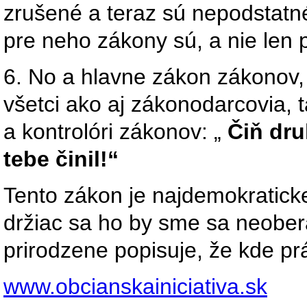
zrušené a teraz sú nepodstatn
pre neho zákony sú, a nie len 
6. No a hlavne zákon zákonov, 
všetci ako aj zákonodarcovia, t
a kontrolóri zákonov: „
Čiň dru
tebe činil!“
Tento zákon je najdemokratick
držiac sa ho by sme sa neober
prirodzene popisuje, že kde pr
www.obcianskainiciativa.sk